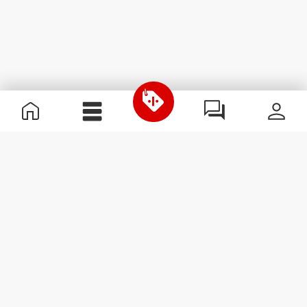
Χρήσιμες Πληροφορίες
Γίνε μέλος της ομάδας μας
Γίνε Συνεργάτης
Όροι & Προϋποθέσεις
Εξυπηρέτηση Πελατών
Εγγραφείτε στο Newsletter
Λάβετε νέα και προσφορές
στο email σας.