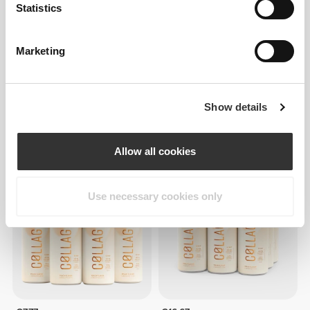
Statistics
Marketing
Show details
€52.99
€24.99
Κολλαγόνο και Ορός
Συμπύκνωμα Κολλαγόνου
Γάλακτος 900 g
180 κάψουλες
Allow all cookies
Use necessary cookies only