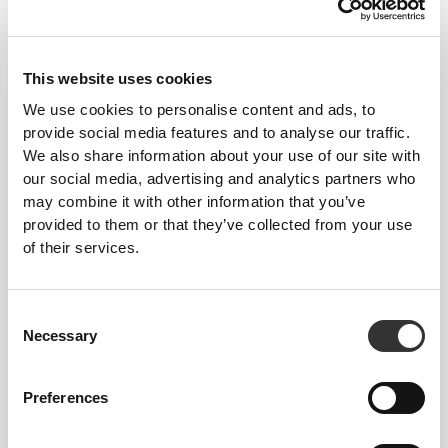
€47.99
€8.99
PeptiPlus™ - Υδρολυμένη
Κολλαγόνο + Μαγνήσιο 90
Πρωτεΐνη Κολλαγόνου 900 g
ταμπλέτες
This website uses cookies
We use cookies to personalise content and ads, to
provide social media features and to analyse our traffic.
We also share information about your use of our site with
our social media, advertising and analytics partners who
may combine it with other information that you’ve
provided to them or that they’ve collected from your use
of their services.
€15.99
€9.99
Consent
Necessary
Υαλουρονικό Οξύ Plus - 60
Κολλαγόνο Μαλλιά, Δέρμα &
Selection
κάψουλες
Νύχια 90 ταμπλέτες
Preferences