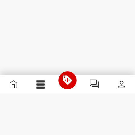
Χρήσιμες Πληροφορίες
Γίνε μέλος της ομάδας μας
Γίνε Συνεργάτης
Όροι & Προϋποθέσεις