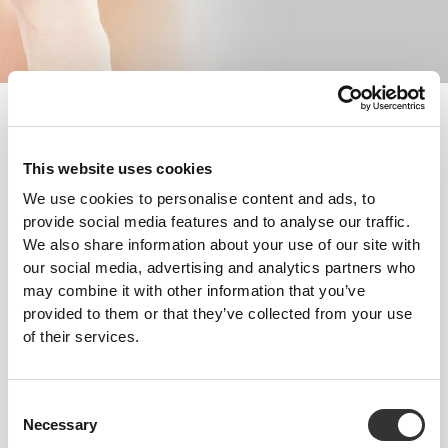
Το δέρμα αποτελεί μία από τις κύριες ανησυχίες ομορφιάς για
άτομα όλων των ηλικιών και φύλων, καθώς αντανακλά την υγεία
και την ευεξία του ατόμου. Αυτό το καθιστά θεμελιώδες για μια
This website uses cookies
περιποιημένη και ευχάριστη εμφάνιση.
We use cookies to personalise content and ads, to
provide social media features and to analyse our traffic.
Ακολούθησε αυτές τις συμβουλές και ξεκίνα να κάνεις
We also share information about your use of our site with
πρόοδο από σήμερα!
our social media, advertising and analytics partners who
ΕΚΠΑΊΔΕΥΣΗ
may combine it with other information that you’ve
Η ενυδάτωση είναι απαραίτητη κατά την άσκηση. Η εφίδρωση οδηγεί
provided to them or that they’ve collected from your use
στην απώλεια σημαντικής ποσότητας σωματικών υγρών που είναι
of their services.
σημαντικά για τη διατήρηση της υγείας του δέρματος, των νυχιών και των
μαλλιών.
ΔΙΑΤΡΟΦΉ
Consent
Η σωστή διατροφή παρέχει θεμελιώδη θρεπτικά συστατικά που βοηθούν
Necessary
Selection
στη διατήρηση υγιών μαλλιών, δέρματος και νυχιών. Αυτό καθιστά