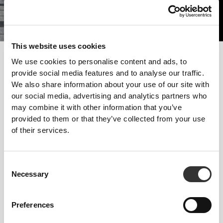
This website uses cookies
Για να γίνεις πιο δυνατός, θα χρειαστείς περισσότερους μυς.
We use cookies to personalise content and ads, to
Αύξησε την πρόσληψη πρωτεΐνης και κάνε προπόνηση δύναμης.
provide social media features and to analyse our traffic.
We also share information about your use of our site with
Ακολούθησε αυτές τις συμβουλές και ξεκίνα να κάνεις
our social media, advertising and analytics partners who
πρόοδο από σήμερα!
may combine it with other information that you’ve
provided to them or that they’ve collected from your use
ΕΚΠΑΊΔΕΥΣΗ
of their services.
Προπόνηση δύναμης, με λίγες επαναλήψεις και βαριά βάρη. Φυσικές
ασκήσεις με λειτουργικές κινήσεις - Καθίσματα, Πιέσεις και Άρσεις
Θανάτου.
ΔΙΑΤΡΟΦΉ
Consent
Necessary
Αυξήστε την πρόσληψη όλων των μακροθρεπτικών συστατικών, ιδιαίτερα
Selection
των πρωτεϊνών και των υδατανθράκων, σε όλα τα γεύματα που
καταναλώνετε.
Preferences
ΣΥΜΠΛΗΡΏΜΑΤΑ
Η συμπλήρωση με κρεατίνη θα σας βοηθήσει να αυξήσετε τη μυϊκή