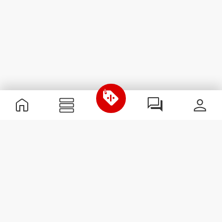
Χρήσιμες Πληροφορίες
Γίνε μέλος της ομάδας μας
Γίνε Συνεργάτης
Όροι & Προϋποθέσεις
Εξυπηρέτηση Πελατών
Εγγραφείτε στο Newsletter