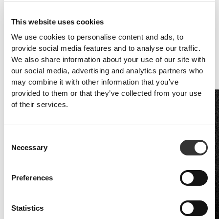
μπορεί να είναι ευεργετική ως μέσο για την κάλυψη των αυξημένων
αναγκών του σώματος για την παραγωγή, την επισκευή και τη
This website uses cookies
διατήρηση της άλιπης μάζας στους αθλητές.
We use cookies to personalise content and ads, to
Οι πιο κοινές βιταμίνες και μέταλλα που αφορούν τις δίαιτες των
provide social media features and to analyse our traffic.
αθλητών είναι το ασβέστιο, η βιταμίνη D, οι βιταμίνες του
συμπλέγματος Β, ο σίδηρος, ο ψευδάργυρος, το μαγνήσιο και τα
We also share information about your use of our site with
αντιοξειδωτικά όπως οι βιταμίνες C και E, το βήτα-καροτένιο και το
our social media, advertising and analytics partners who
σελήνιο.
may combine it with other information that you’ve
provided to them or that they’ve collected from your use
of their services.
Consent
Necessary
Selection
Preferences
Statistics