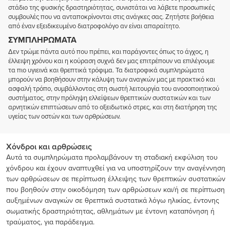
στάδιο της φυσικής δραστηριότητας, συνιστάται να λάβετε προσωπικές
συμβουλές που να ανταποκρίνονται στις ανάγκες σας. Ζητήστε βοήθεια
από έναν εξειδικευμένο διατροφολόγο αν είναι απαραίτητο.
ΣΥΜΠΛΗΡΏΜΑΤΑ
Δεν τρώμε πάντα αυτό που πρέπει, και παράγοντες όπως το άγχος, η
έλλειψη χρόνου και η κούραση συχνά δεν μας επιτρέπουν να επιλέγουμε
τα πιο υγιεινά και θρεπτικά τρόφιμα. Τα διατροφικά συμπληρώματα
μπορούν να βοηθήσουν στην κάλυψη των αναγκών μας με πρακτικό και
ασφαλή τρόπο, συμβάλλοντας στη σωστή λειτουργία του ανοσοποιητικού
συστήματος, στην πρόληψη ελλείψεων θρεπτικών συστατικών και των
αρνητικών επιπτώσεων από το οξειδωτικό στρες, και στη διατήρηση της
υγείας των οστών και των αρθρώσεων.
Χόνδροι και αρθρώσεις
Αυτά τα συμπληρώματα προλαμβάνουν τη σταδιακή εκφύλιση του
χόνδρου και έχουν αναπτυχθεί για να υποστηρίζουν την αναγέννηση
των αρθρώσεων σε περίπτωση έλλειψης των θρεπτικών συστατικών
που βοηθούν στην οικοδόμηση των αρθρώσεων και/ή σε περίπτωση
αυξημένων αναγκών σε θρεπτικά συστατικά λόγω ηλικίας, έντονης
σωματικής δραστηριότητας, αθλημάτων με έντονη καταπόνηση ή
τραύματος, για παράδειγμα.