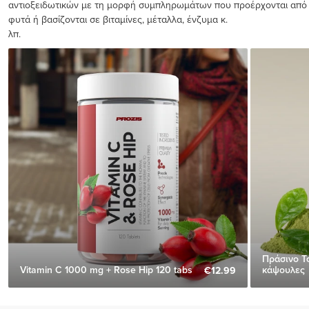
αντιοξειδωτικών με τη μορφή συμπληρωμάτων που προέρχονται από
φυτά ή βασίζονται σε βιταμίνες, μέταλλα, ένζυμα κ.
λπ.
Πράσινο 
Vitamin C 1000 mg + Rose Hip 120 tabs
κάψουλες
€12.99