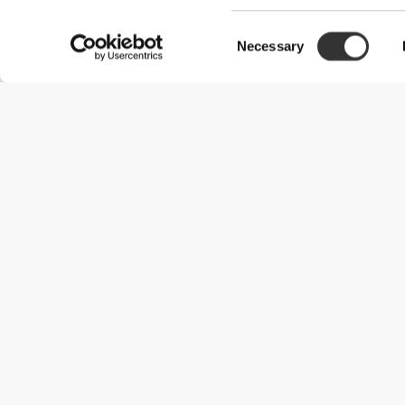
Consent
Necessary
Selection
Χρήσιμες Πληροφορίες
Γίνε μέλος της ομάδας μας
Γίνε Συνεργάτης
Όροι & Προϋποθέσεις
Εξυπηρέτηση Πελατών
Επιλογές αποστολής