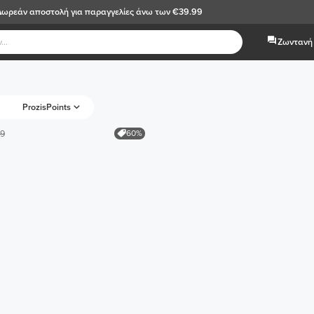
Δωρεάν αποστολή
για παραγγελίες άνω των €39.99
Ζωντανή 
ProzisPoints
60%
99