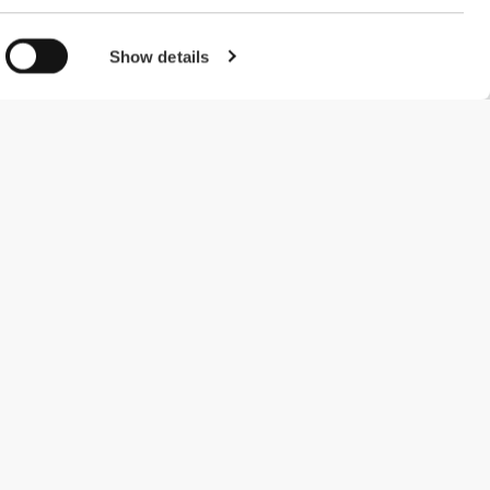
Show details
#ExceedYourself
Μέθοδοι Πληρωμής