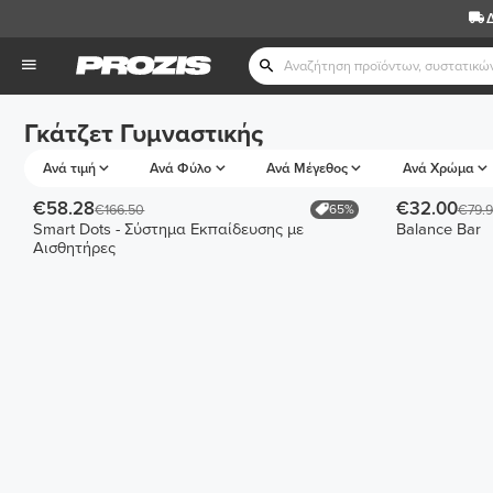
Γκάτζετ Γυμναστικής
Ανά τιμή
Ανά Φύλο
Ανά Μέγεθος
Ανά Χρώμα
€58.28
€32.00
65%
€166.50
€79.
Smart Dots - Σύστημα Εκπαίδευσης με
Balance Bar
Αισθητήρες