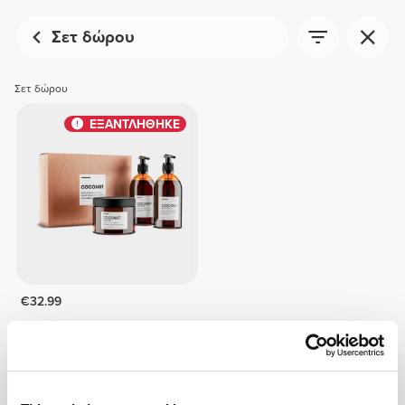
Σετ δώρου
Σετ δώρου
ΕΞΑΝΤΛΗΘΗΚΕ
€32.99
Coconut - Coffret