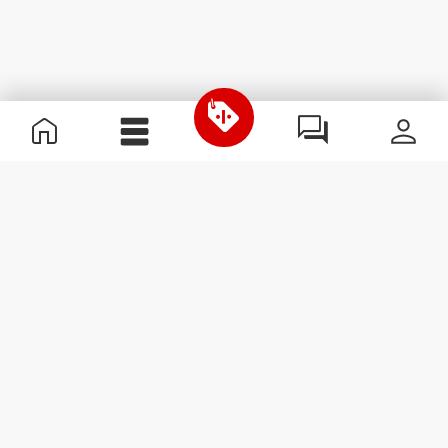
Χρήσιμες Πληροφορίες
Γίνε μέλος της ομάδας μας
Γίνε Συνεργάτης
Όροι & Προϋποθέσεις
Εξυπηρέτηση Πελατών
Εγγραφείτε στο Newsletter
Λάβετε νέα και προσφορές
στο email σας.
Εγγραφή