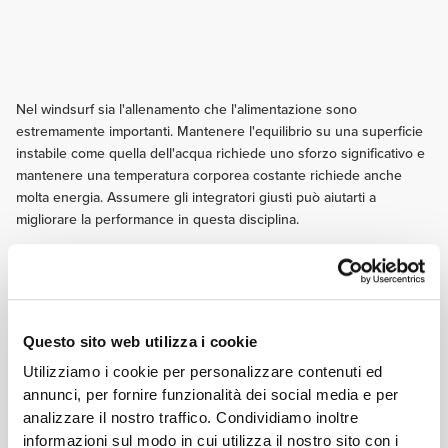
Nel windsurf sia l'allenamento che l'alimentazione sono
estremamente importanti. Mantenere l'equilibrio su una superficie
instabile come quella dell'acqua richiede uno sforzo significativo e
mantenere una temperatura corporea costante richiede anche
molta energia. Assumere gli integratori giusti può aiutarti a
migliorare la performance in questa disciplina.
Segui questi consigli e inizia a fare progressi da oggi!
ALLENAMENTO
Dedica parte del tuo allenamento al miglioramento dell'equilibrio, della
Questo sito web utilizza i cookie
propriocezione e della stabilità. Esercizi di questo tipo miglioreranno la tua
capacità di girarti, mantenere l'equilibrio e avere una buona stabilità nella
Utilizziamo i cookie per personalizzare contenuti ed
pratica dello sport.
annunci, per fornire funzionalità dei social media e per
NUTRIZIONE
analizzare il nostro traffico. Condividiamo inoltre
Due o tre ore prima di entrare in acqua consuma un pasto leggero
informazioni sul modo in cui utilizza il nostro sito con i