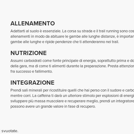
ALLENAMENTO
Adattarti al suolo è essenziale. La corsa su strada e il trail running sono cos
allenamenti in modo da abituare le gambe alle lunghe distanze, è importan
gambe alle lunghe e ripide pendenze che ti attenderanno nei trail.
NUTRIZIONE
Assumi carboidrati come fonte principale di energia, soprattutto prima e do
della gara, ma di come ti alimenti durante la preparazione. Presta attenzion
fra successo e fallimento.
INTEGRAZIONE
Prendi sali minerali per ricostituire quelli che hai perso con il sudore e carb
mentre corri. La caffeina ti darà un ulteriore stimolo per esplosioni di energ
sviluppare più massa muscolare e recuperare meglio, prendi un integratore di
possono avere un grande valore in fase di recupero.
i svuotate.