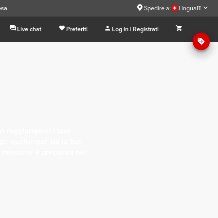
esa
Spedire a:
Lingua
IT
Live chat
Preferiti
Log in | Registrati
n raggiungerai i tuoi
ngo, qualunque sia la tua
a missione e preparati nel