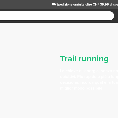
Spedizione gratuita oltre CHF 39.99 di sp
Trail running
La chiave è l'energia, senza no
obiettivi. Più rapido o più a lu
decisione, ricorda qual è la tu
miglior modo possibile.