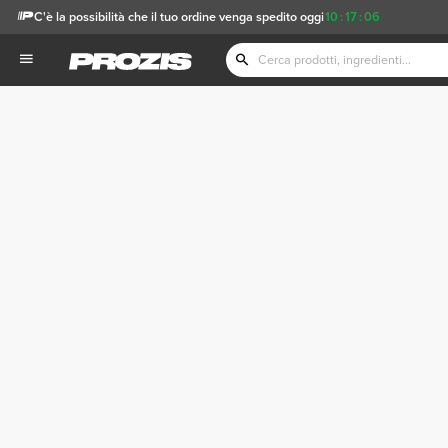
C'è la possibilità che il tuo ordine venga spedito oggi
10
:
17
:
06