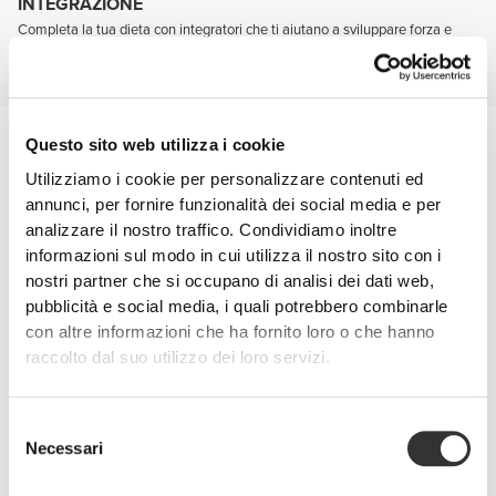
INTEGRAZIONE
Completa la tua dieta con integratori che ti aiutano a sviluppare forza e
massa muscolare, mantieniti pronto mentalmente e proteggi le tue
articolazioni.
Prevenzione dagli infortuni
Questo sito web utilizza i cookie
Sei più agile e resistente quando le tue articolazioni sono sane e ben
Utilizziamo i cookie per personalizzare contenuti ed
protette.
Ricorda questi due nomi: glucosamina e condroitina.
annunci, per fornire funzionalità dei social media e per
analizzare il nostro traffico. Condividiamo inoltre
informazioni sul modo in cui utilizza il nostro sito con i
nostri partner che si occupano di analisi dei dati web,
pubblicità e social media, i quali potrebbero combinarle
con altre informazioni che ha fornito loro o che hanno
raccolto dal suo utilizzo dei loro servizi.
Selezione
Necessari
del
consenso