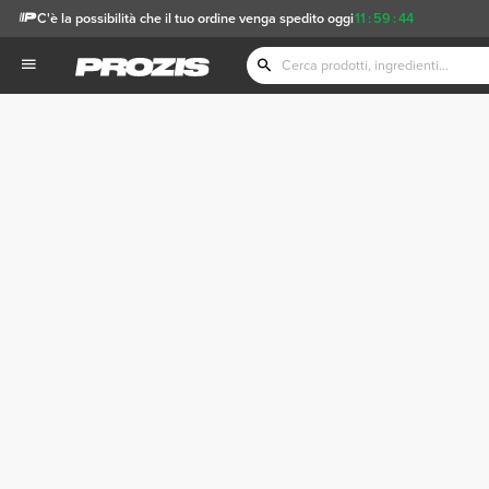
C'è la possibilità che il tuo ordine venga spedito oggi
11
:
59
:
44