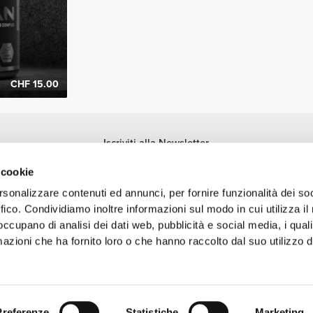
CHF 15.00
Iscriviti alla Newsletter
Ricevi le novità e le promozioni nella tua e-mail.
 cookie
Iscriviti
rsonalizzare contenuti ed annunci, per fornire funzionalità dei so
ffico. Condividiamo inoltre informazioni sul modo in cui utilizza il 
 occupano di analisi dei dati web, pubblicità e social media, i qual
azioni che ha fornito loro o che hanno raccolto dal suo utilizzo d
archio registrato della Prozis.com, S.A. | © Copyright 2026 Prozis.com, S.A. Tutti i di
Preferenze
Statistiche
Marketing