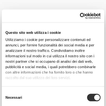
Non sempre i danzatori mangiano nel modo più sano. Dato che
lottano per avere un corpo leggero, alcuni elementi essenziali
Questo sito web utilizza i cookie
tendono a scarseggiare nella loro alimentazione. Sono comunque
Utilizziamo i cookie per personalizzare contenuti ed
importanti muscoli forti, ed è per questo che tutte le necessità
annunci, per fornire funzionalità dei social media e per
energetiche devono essere soddisfatte per i migliori risultati e la
analizzare il nostro traffico. Condividiamo inoltre
prevenzione dalle lesioni e per essere nella miglior forma
informazioni sul modo in cui utilizza il nostro sito con i
possibile.
nostri partner che si occupano di analisi dei dati web,
pubblicità e social media, i quali potrebbero combinarle
Segui questi consigli e inizia a fare progressi da oggi!
con altre informazioni che ha fornito loro o che hanno
raccolto dal suo utilizzo dei loro servizi.
ALLENAMENTO
Fai allenamenti specifici per rinforzare i muscoli intorno alle articolazioni
che usi di più. Muscoli forti possono aiutare a prevenire gli infortuni.
Selezione
NUTRIZIONE
Necessari
del
Non passare troppo tempo senza assumere macronutrienti. Fare molti
consenso
pasti più piccoli lungo l'arco della giornata aiuta a tenere sotto controllo la