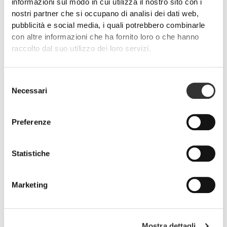
informazioni sul modo in cui utilizza il nostro sito con i
nostri partner che si occupano di analisi dei dati web,
pubblicità e social media, i quali potrebbero combinarle
con altre informazioni che ha fornito loro o che hanno
raccolto dal suo utilizzo dei loro servizi.
PRO•CGT 400 g
CHF 12.90
Selezione
Necessari
del
Prevenzione degli infortuni
consenso
Fai in modo da ottimizzare il tuo recupero muscolare, lubrificare le
Preferenze
articolazioni e proteggere il tuo corpo dalle infiammazioni usando i
prodotti giusti.
Statistiche
Marketing
Mostra dettagli