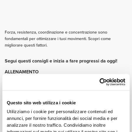
Forza, resistenza, coordinazione e concentrazione sono
fondamentali per ottimizzare i tuoi movimenti. Scopri come
migliorare questi fattori.
Segui questi consigli e inizia a fare progressi da oggi!
ALLENAMENTO
La routine è nemica di ogni traceur. Cerca di apportare sempre varietà al
tuo allenamento per sottoporre il tuo corpo a stimoli sempre diversi e nuovi.
Alcune delle tue sessioni di allenamento dovrebbero essere dedicate ai
movimenti funzionali.
NUTRIZIONE
Questo sito web utilizza i cookie
È consigliabile seguire una dieta equilibrata che contenga i tre
Utilizziamo i cookie per personalizzare contenuti ed
macronutrienti principali. Dato che anche le vitamine sono importanti,
annunci, per fornire funzionalità dei social media e per
mangia frutta e verdura. Il contenuto di omega 3 in alcuni alimenti può
analizzare il nostro traffico. Condividiamo inoltre
aiutarti a proteggerti dalle infiammazioni.