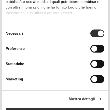
pubblicità e social media, i quali potrebbero combinarle
con altre informazioni che ha fornito loro o che hanno
raccolto dal suo utilizzo dei loro servizi.
PRO•CGT 400 g
CHF 12.90
Prevenzione degli infortuni
Selezione
Fai in modo da ottimizzare il tuo recupero muscolare, lubrificare le
Necessari
del
articolazioni e proteggere il tuo corpo dalle infiammazioni usando i
consenso
prodotti giusti.
Preferenze
Statistiche
Marketing
Mostra dettagli