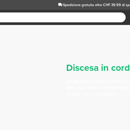
Spedizione gratuita oltre CHF 39.99 di s
Discesa in cor
Gli sport estremi accendono il
tutti i tuoi sensi in modi molto 
questa nuova avventura!