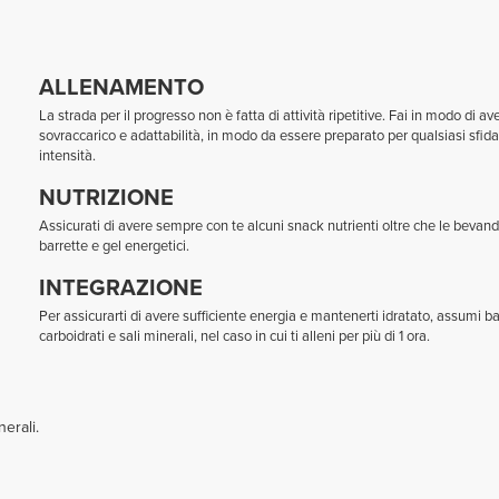
ALLENAMENTO
La strada per il progresso non è fatta di attività ripetitive. Fai in modo di a
sovraccarico e adattabilità, in modo da essere preparato per qualsiasi sfida 
intensità.
NUTRIZIONE
Assicurati di avere sempre con te alcuni snack nutrienti oltre che le bevan
barrette e gel energetici.
INTEGRAZIONE
Per assicurarti di avere sufficiente energia e mantenerti idratato, assumi ba
carboidrati e sali minerali, nel caso in cui ti alleni per più di 1 ora.
nerali.