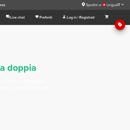
pesa
Spedire a:
Lingua
IT
Live chat
Preferiti
Log in | Registrati
da doppia
 tuo corpo e stimolano
diversi. Tieniti pronto per