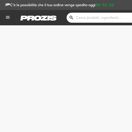
C'è la possibilità che il tuo ordine venga spedito oggi
00
:
52
:
22