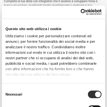
Completa la tua dieta con integratori che ti aiutano a sviluppare forza e
massa muscolare, mantieniti pronto mentalmente e proteggi le tue
articolazioni.
Prevenzione dagli infortuni
Sei più agile e resistente quando le tue articolazioni sono sane e ben
Questo sito web utilizza i cookie
protette.
Utilizziamo i cookie per personalizzare contenuti ed
Ricorda questi due nomi: glucosamina e condroitina.
annunci, per fornire funzionalità dei social media e per
analizzare il nostro traffico. Condividiamo inoltre
informazioni sul modo in cui utilizza il nostro sito con i
nostri partner che si occupano di analisi dei dati web,
pubblicità e social media, i quali potrebbero combinarle
con altre informazioni che ha fornito loro o che hanno
raccolto dal suo utilizzo dei loro servizi.
Selezione
Necessari
del
consenso