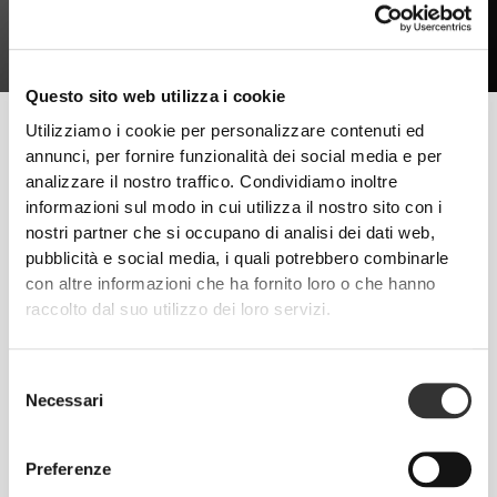
Questo sito web utilizza i cookie
I fattori essenziali per sviluppare più massa muscolare sono
Utilizziamo i cookie per personalizzare contenuti ed
l'allenamento di forza adeguato e l'alimentazione giusta. È inoltre
annunci, per fornire funzionalità dei social media e per
necessario riposare sufficientemente perché i muscoli non sono in
analizzare il nostro traffico. Condividiamo inoltre
grado di svilupparsi senza aver prima recuperato.
informazioni sul modo in cui utilizza il nostro sito con i
nostri partner che si occupano di analisi dei dati web,
Segui questi consigli e inizia a fare progressi da oggi!
pubblicità e social media, i quali potrebbero combinarle
con altre informazioni che ha fornito loro o che hanno
ALLENAMENTO
raccolto dal suo utilizzo dei loro servizi.
Allenamento di forza con poche ripetizioni e carichi pesanti. Esercizi
naturali con movimenti funzionali - Squat, Press e Stacchi. Limitati a
praticare sport di resistenza.
Selezione
NUTRIZIONE
Necessari
del
Aumenta l'assunzione di macronutrienti, in particolare proteinem in tutti i
consenso
pasti che fai.
INTEGRAZIONE
Preferenze
L'integrazione ti aiuterà ad assumere la quantità di proteine di cui hai