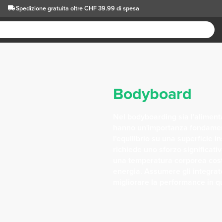
Spedizione gratuita oltre CHF 39.99 di spesa
Bodyboard
Nel bodyboarding sia l'aliment
hanno un'importanza fondame
l'equilibrio su una superficie i
richiede uno sforzo significat
una temperatura corporea cost
energia. Assumere gli integrator
migliorare la performance in qu