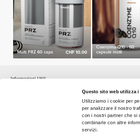
Coenzima Q10 - 60
Multi PRZ 60 caps
capsule molli
CHF 10.00
Informazioni Utili
Unisciti a noi
Questo sito web utilizza i
Diventa nostro Partner
Utilizziamo i cookie per pe
Termini e condizioni
per analizzare il nostro tra
Assistenza clienti
con i nostri partner che si
combinarle con altre inform
servizi.