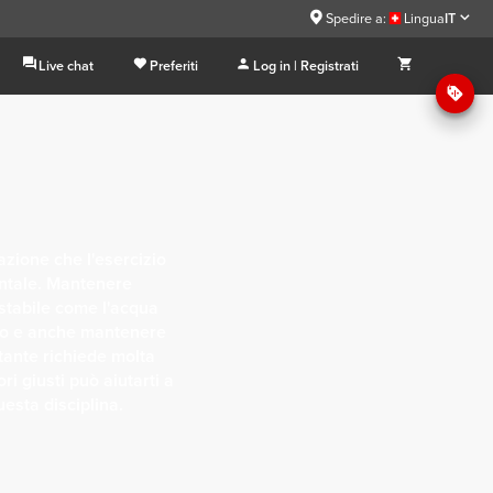
Spedire a:
Lingua
IT
Live chat
Preferiti
Log in | Registrati
azione che l'esercizio
ntale. Mantenere
nstabile come l'acqua
ivo e anche mantenere
ante richiede molta
i giusti può aiutarti a
esta disciplina.