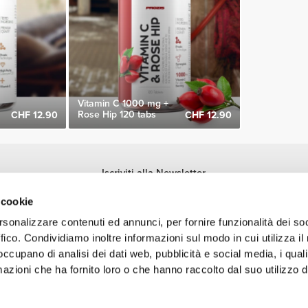
Vitamin C 1000 mg +
Rose Hip 120 tabs
CHF 12.90
CHF 12.90
Iscriviti alla Newsletter
Ricevi le novità e le promozioni nella tua e-mail.
 cookie
Iscriviti
rsonalizzare contenuti ed annunci, per fornire funzionalità dei so
ffico. Condividiamo inoltre informazioni sul modo in cui utilizza il 
 occupano di analisi dei dati web, pubblicità e social media, i qual
azioni che ha fornito loro o che hanno raccolto dal suo utilizzo d