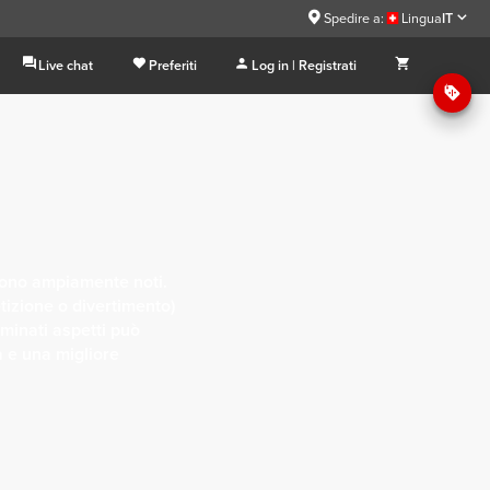
Spedire a:
Lingua
IT
Live chat
Preferiti
Log in | Registrati
i sono ampiamente noti.
etizione o divertimento)
minati aspetti può
a e una migliore