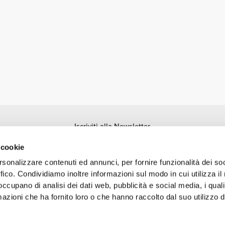
Iscriviti alla Newsletter
Ricevi le novità e le promozioni nella tua e-mail.
 cookie
Iscriviti
rsonalizzare contenuti ed annunci, per fornire funzionalità dei so
ffico. Condividiamo inoltre informazioni sul modo in cui utilizza il 
 occupano di analisi dei dati web, pubblicità e social media, i qual
azioni che ha fornito loro o che hanno raccolto dal suo utilizzo d