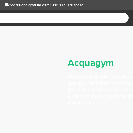
Spedizione gratuita oltre CHF 39.99 di spesa
Acquagym
Gli effetti degli sport aquatic
Qualsiasi sia l'obiettivo (comp
tenere in considerazione deter
aiutarti ad ottenere più energi
performance.