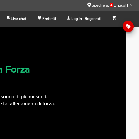
Spedire a:
Lingua
IT
Live chat
Preferiti
Log in | Registrati
a Forza
bisogno di più muscoli.
 fai allenamenti di forza.