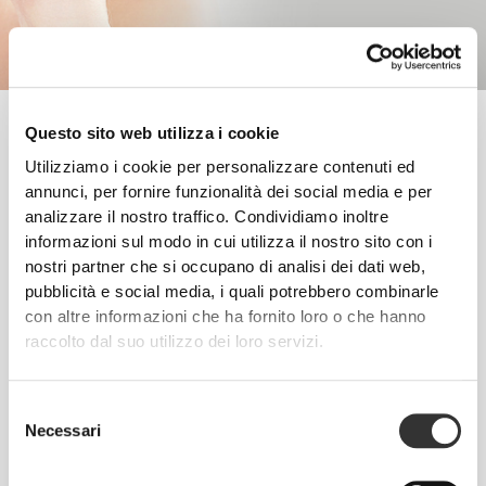
La pelle costituisce una delle principali preoccupazioni estetiche
Questo sito web utilizza i cookie
per le persone di tutte le età e genere, in quanto riflette lo stato di
salute e il benessere della persona. Questo la rende fondamentale
Utilizziamo i cookie per personalizzare contenuti ed
per un aspetto curato e piacevole.
annunci, per fornire funzionalità dei social media e per
analizzare il nostro traffico. Condividiamo inoltre
informazioni sul modo in cui utilizza il nostro sito con i
Segui questi consigli e inizia a fare progressi da oggi!
nostri partner che si occupano di analisi dei dati web,
ALLENAMENTO
pubblicità e social media, i quali potrebbero combinarle
L'idratazione è essenziale quando si fa esercizio. Sudare porta alla perdita
con altre informazioni che ha fornito loro o che hanno
di una quantità significativa di fluidi organici, importanti per mantenere in
raccolto dal suo utilizzo dei loro servizi.
salute pelle, unghie e capelli.
NUTRIZIONE
La nutrizione corretta fornisce i nutrienti fondamentali che aiutano a
Selezione
mantenere capelli, pelle e unghie sane. Ciò rende importante seguire una
Necessari
del
dieta equilibrata e variata che preveda il consumo quotidiano di vitamine,
consenso
minerali e proteine.