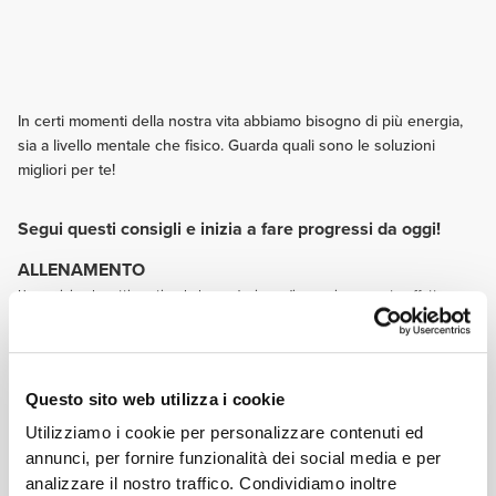
In certi momenti della nostra vita abbiamo bisogno di più energia,
sia a livello mentale che fisico. Guarda quali sono le soluzioni
migliori per te!
Segui questi consigli e inizia a fare progressi da oggi!
ALLENAMENTO
L'esercizio al mattino stimola la produzione di energia e questo effetto
energizzante può essere avvertito lungo il resto del giorno.
NUTRIZIONE
Alcuni alimenti sono fonti naturali di energia, come per esempio quelli
ricchi di vitamine, minerali e/o omega 3, ad esempio noci, verdure e frutta,
Questo sito web utilizza i cookie
Assicurati di scegliere buone fonti di carboidrati come riso integrale, pasta
e pane integrali, avena, quinoa e fagioli. Si raccomanda una buona
Utilizziamo i cookie per personalizzare contenuti ed
colazione dato che questo pasto influenzerà di certo il modo in cui
annunci, per fornire funzionalità dei social media e per
affronterai una giornata faticosa!
analizzare il nostro traffico. Condividiamo inoltre