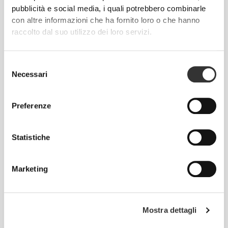
500 mcg 60 capsule vegane
softgels
pubblicità e social media, i quali potrebbero combinarle
con altre informazioni che ha fornito loro o che hanno
raccolto dal suo utilizzo dei loro servizi.
Selezione
Necessari
del
consenso
Preferenze
CHF 12.90
CHF 7.50
CHF 10.00
25%
Statistiche
Vitamina D3 Vegana 60
Niacina Vitamina B3 500 mg
capsule vegane
60 compresse
Marketing
Mostra dettagli