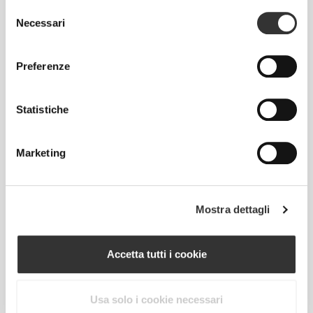
Selezione
Necessari
del
consenso
Preferenze
CHF 17.90
CHF 18.70
Statistiche
ZMA - Zinc, Magnesium and
Magnesium Oxide 400mg
Vitamin B6 60 veg caps
200 caps
Marketing
Mostra dettagli
Accetta tutti i cookie
Usa solo i cookie necessari
CHF 7.90
CHF 20.10