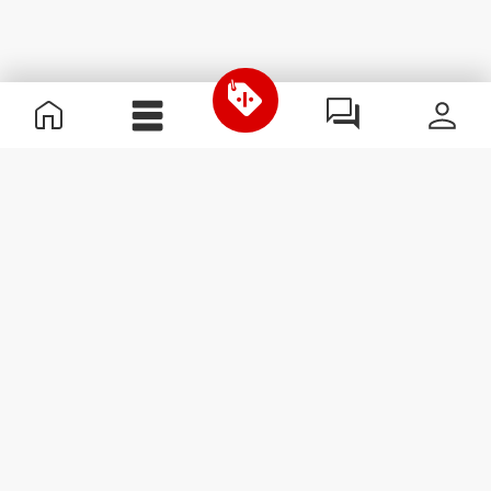
Informazioni Utili
Unisciti a noi
Diventa nostro Partner
Termini e condizioni
Assistenza clienti
Iscriviti alla Newsletter
Ricevi le novità e le
promozioni nella tua e-mail.
Iscriviti
#ExceedYourself