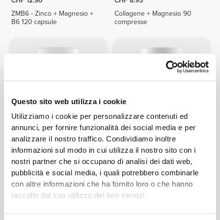
CHF 12.90
CHF 8.95
ZMB6 - Zinco + Magnesio +
Collagene + Magnesio 90
B6 120 capsule
compresse
Questo sito web utilizza i cookie
Utilizziamo i cookie per personalizzare contenuti ed
annunci, per fornire funzionalità dei social media e per
analizzare il nostro traffico. Condividiamo inoltre
CHF 15.00
CHF 11.85
informazioni sul modo in cui utilizza il nostro sito con i
ZMB con Magnesio
Calcio, Zinco e Magnesio 90
nostri partner che si occupano di analisi dei dati web,
Bisglicinato Albion® 60
compresse
pubblicità e social media, i quali potrebbero combinarle
capsule vegetariane
con altre informazioni che ha fornito loro o che hanno
raccolto dal suo utilizzo dei loro servizi.