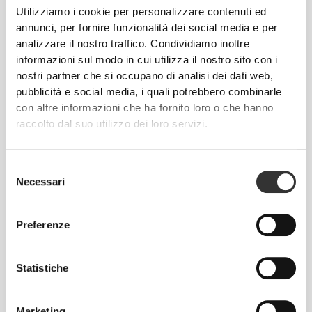
Utilizziamo i cookie per personalizzare contenuti ed
annunci, per fornire funzionalità dei social media e per
analizzare il nostro traffico. Condividiamo inoltre
informazioni sul modo in cui utilizza il nostro sito con i
nostri partner che si occupano di analisi dei dati web,
pubblicità e social media, i quali potrebbero combinarle
CHF 13.75
CHF 13.75
con altre informazioni che ha fornito loro o che hanno
raccolto dal suo utilizzo dei loro servizi.
Xcess Toning Cream 150 ml
Cutgenic for Women 200 mL
Selezione
Necessari
del
consenso
Preferenze
Statistiche
Marketing