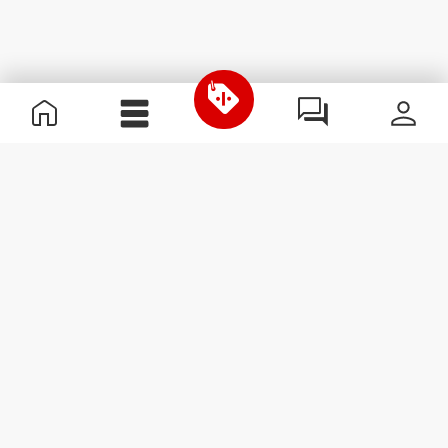
Informazioni Utili
Unisciti a noi
Diventa nostro Partner
Termini e condizioni
Assistenza clienti
Iscriviti alla Newsletter
Ricevi le novità e le
promozioni nella tua e-mail.
Iscriviti
#ExceedYourself