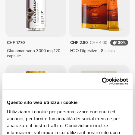
CHF 17.70
CHF 2.80
CHF 4.00
30%
Glucomannano 3000 mg 120
H2O Digestive - 8 sticks
capsule
Questo sito web utilizza i cookie
Utilizziamo i cookie per personalizzare contenuti ed
annunci, per fornire funzionalità dei social media e per
analizzare il nostro traffico. Condividiamo inoltre
CHF 16.90
CHF 10.00
informazioni sul modo in cui utilizza il nostro sito con i