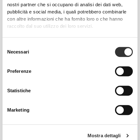
nostri partner che si occupano di analisi dei dati web,
Probiotico Digestivo 10
Mix di Fibre 450g
Miliardi - 30 dosi
pubblicità e social media, i quali potrebbero combinarle
con altre informazioni che ha fornito loro o che hanno
raccolto dal suo utilizzo dei loro servizi.
Selezione
Necessari
del
consenso
Preferenze
CHF 18.24
CHF 22.80
20%
CHF 15.96
CHF 19.95
20%
Statistiche
Yogo Whey + Creatine - High-
Yogo Whey - High-Protein
Protein Shake 15 serv
Shake 15 servings
Marketing
Mostra dettagli