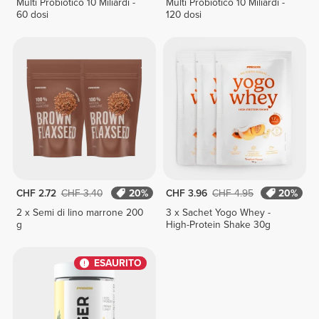
Multi Probiotico 10 Miliardi -
Multi Probiotico 10 Miliardi -
60 dosi
120 dosi
CHF 2.72
CHF 3.40
20%
CHF 3.96
CHF 4.95
20%
2 x Semi di lino marrone 200
3 x Sachet Yogo Whey -
g
High-Protein Shake 30g
ESAURITO