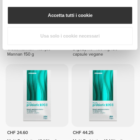
Accetta tutti i cookie
Usa solo i cookie necessari
CHF 13.75
CHF 32.40
Glucomannan - Konjac
DigeZyme® 160 mg 180
Mannan 150 g
capsule vegane
CHF 24.60
CHF 44.25