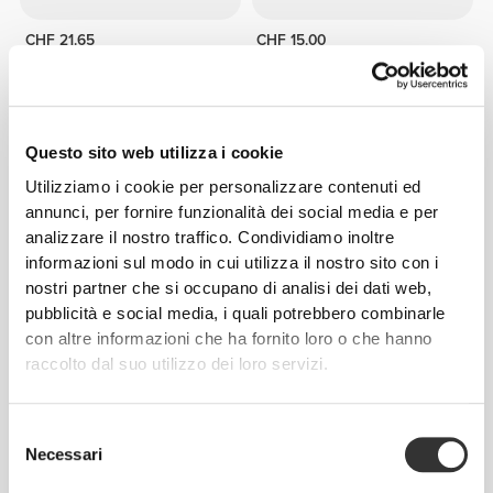
CHF 21.65
CHF 15.00
100% Vegan Protein 700 g
Peptan® Hydrolyzed Marine
Collagen Peptides 200g
Questo sito web utilizza i cookie
Utilizziamo i cookie per personalizzare contenuti ed
annunci, per fornire funzionalità dei social media e per
analizzare il nostro traffico. Condividiamo inoltre
informazioni sul modo in cui utilizza il nostro sito con i
nostri partner che si occupano di analisi dei dati web,
pubblicità e social media, i quali potrebbero combinarle
con altre informazioni che ha fornito loro o che hanno
raccolto dal suo utilizzo dei loro servizi.
CHF 16.90
CHF 12.90
Multi PRZ 120 caps
Essential Multivitamin 90 caps
Selezione
Necessari
del
consenso