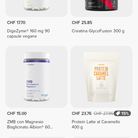
CHF 17.70
CHF 25.85
DigeZyme® 160 mg 90
Creatina GlycoFusion 300 g
capsule vegane
CHF 15.00
CHF 23.76
CHF 27.95
15%
ZMB con Magnesio
Protein Latte al Caramello
Bisglicinato Albion® 60
400 g
capsule vegetariane