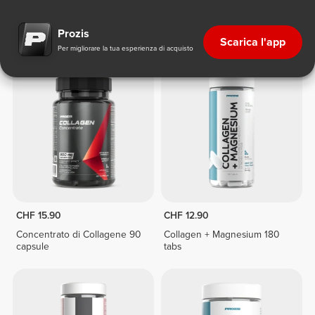
Collagene in Capsule
Prozis
Scarica l'app
Per migliorare la tua esperienza di acquisto
CHF 15.90
CHF 12.90
Concentrato di Collagene 90
Collagen + Magnesium 180
capsule
tabs