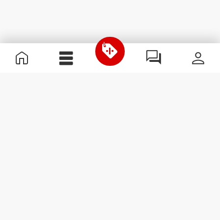
Informazioni Utili
Unisciti a noi
Diventa nostro Partner
Termini e condizioni
Assistenza clienti
Iscriviti alla Newsletter
Ricevi le novità e le
promozioni nella tua e-mail.
Iscriviti
#ExceedYourself