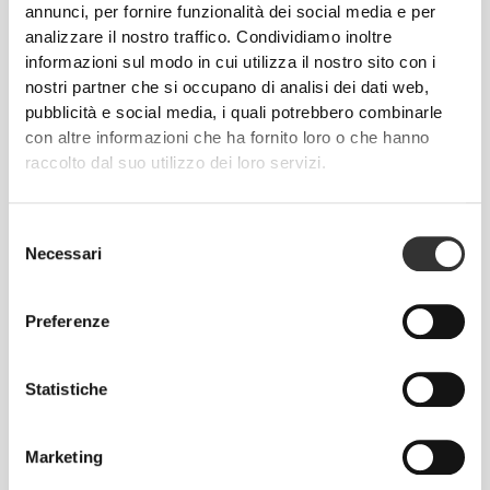
annunci, per fornire funzionalità dei social media e per
analizzare il nostro traffico. Condividiamo inoltre
CHF 3.60
CHF 7.00
informazioni sul modo in cui utilizza il nostro sito con i
Peanut White Choco Bar -
Golden Protein Cookies -
nostri partner che si occupano di analisi dei dati web,
Cioccolato Bianco x 3
Thins (2 packs of 14)
pubblicità e social media, i quali potrebbero combinarle
con altre informazioni che ha fornito loro o che hanno
raccolto dal suo utilizzo dei loro servizi.
Selezione
Necessari
del
consenso
Preferenze
CHF 4.50
CHF 4.50
Statistiche
Nutzer Bar - Anacardi e
Nutzer Bar - Anacardi,
Lampone x 3
Cioccolato Bianco e Lamponi
x 3
Marketing
3 PER 2