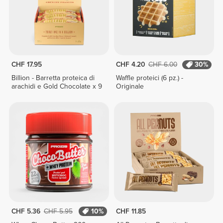
CHF 17.95
CHF 4.20
CHF 6.00
30%
Billion - Barretta proteica di
Waffle proteici (6 pz.) -
arachidi e Gold Chocolate x 9
Originale
CHF 5.36
CHF 5.95
10%
CHF 11.85