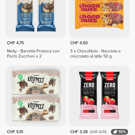
CHF 4.75
CHF 4.50
Melty - Barretta Proteica con
3 x ChocoNuts - Nocciola e
Pochi Zuccheri x 2
cioccolato al latte 50 g
CHF 5.15
CHF 3.38
CHF 3.75
10%