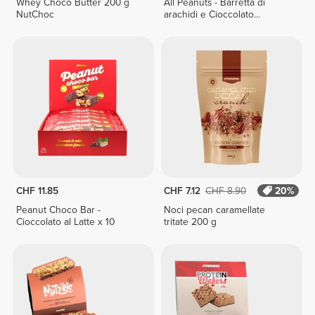
Whey Choco Butter 200 g
All Peanuts - Barretta di
NutChoc
arachidi e Cioccolato
Fondente x 10
CHF 11.85
CHF 7.12
CHF 8.90
20%
Peanut Choco Bar -
Noci pecan caramellate
Cioccolato al Latte x 10
tritate 200 g