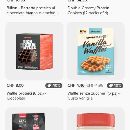
CHF 16.95
CHF 34.90
Billion - Barretta proteica al
Double Creamy Protein
cioccolato bianco e arachidi x
Cookies (12 packs of 4) -
9
Chocolate & Hazelnut Cream
CHF 8.00
40%
CHF 4.46
CHF 4.95
10%
Waffle proteici (6 pz.) -
Waffle senza zuccheri (6 pz) -
Cioccolato
Gusto vaniglia