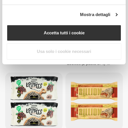
Mostra dettagli
Accetta tutti i cookie
CHF 4.50
CHF 6.00
Usa solo i cookie necessari
Nutzer Bar - Nocciola x 3
Double Creamy Protein
Cookies (2 packs of 4) -
Lemon Pie Cream