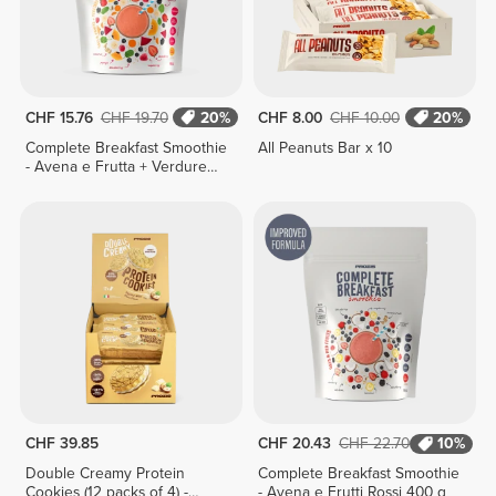
CHF 15.76
CHF 19.70
20%
CHF 8.00
CHF 10.00
20%
Complete Breakfast Smoothie
All Peanuts Bar x 10
- Avena e Frutta + Verdure
400 g
CHF 39.85
CHF 20.43
CHF 22.70
10%
Double Creamy Protein
Complete Breakfast Smoothie
Cookies (12 packs of 4) -
- Avena e Frutti Rossi 400 g