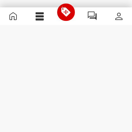
Informazioni Utili
Unisciti a noi
Diventa nostro Partner
Termini e condizioni
Assistenza clienti
Iscriviti alla Newsletter
Ricevi le novità e le
promozioni nella tua e-mail.
Iscriviti
#ExceedYourself