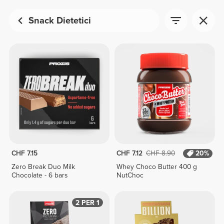
Snack Dietetici
CHF 7.15
CHF 7.12
CHF 8.90
20%
Zero Break Duo Milk
Whey Choco Butter 400 g
Chocolate - 6 bars
NutChoc
2 PER 1