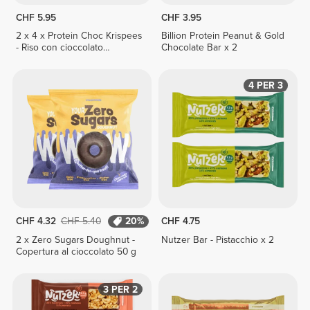
CHF 5.95
CHF 3.95
2 x 4 x Protein Choc Krispees
Billion Protein Peanut & Gold
- Riso con cioccolato
Chocolate Bar x 2
fondente 24 g
4 PER 3
CHF 4.32
CHF 5.40
20%
CHF 4.75
2 x Zero Sugars Doughnut -
Nutzer Bar - Pistacchio x 2
Copertura al cioccolato 50 g
3 PER 2