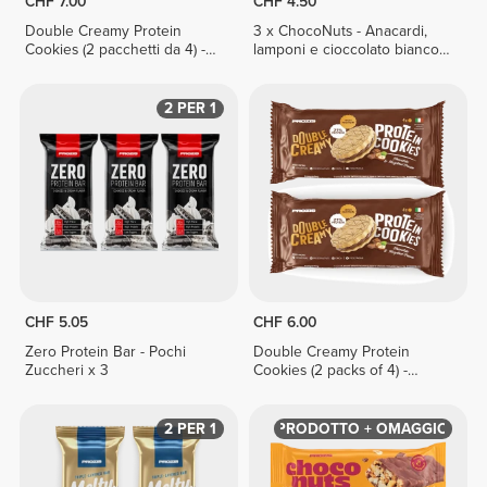
CHF 7.00
CHF 4.50
Double Creamy Protein
3 x ChocoNuts - Anacardi,
Cookies (2 pacchetti da 4) -
lamponi e cioccolato bianco
Crema di nocciole e
50 g
cioccolato bianco
2 PER 1
CHF 5.05
CHF 6.00
Zero Protein Bar - Pochi
Double Creamy Protein
Zuccheri x 3
Cookies (2 packs of 4) -
Chocolate & Hazelnut Cream
2 PER 1
PRODOTTO + OMAGGIO