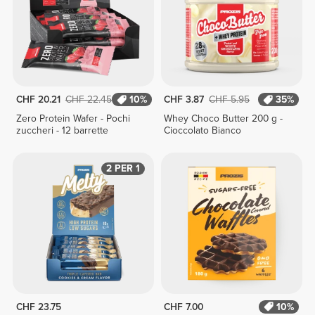
CHF 20.21
CHF 22.45
10%
CHF 3.87
CHF 5.95
35%
Zero Protein Wafer - Pochi
Whey Choco Butter 200 g -
zuccheri - 12 barrette
Cioccolato Bianco
2 PER 1
CHF 23.75
CHF 7.00
10%