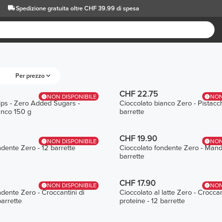
Spedizione gratuita oltre CHF 39.99 di spesa
Per prezzo
CHF 22.75
NON DISPONIBILE
NON
ps - Zero Added Sugars -
Cioccolato bianco Zero - Pistacch
anco 150 g
barrette
CHF 19.90
NON DISPONIBILE
NON
dente Zero - 12 barrette
Cioccolato fondente Zero - Mando
barrette
CHF 17.90
NON DISPONIBILE
NON
dente Zero - Croccantini di
Cioccolato al latte Zero - Croccan
barrette
proteine - 12 barrette