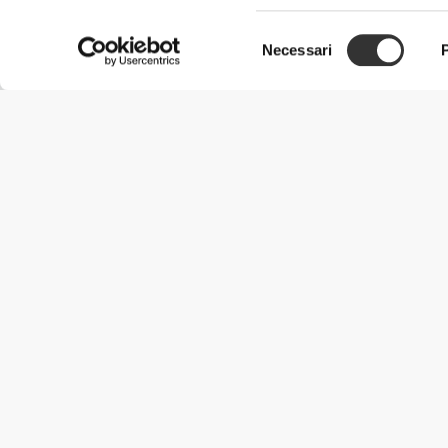
Selezione
Necessari
del
consenso
Informazioni Utili
Unisciti a noi
Diventa nostro Partner
Termini e condizioni
Assistenza clienti
Metodi di spedizione