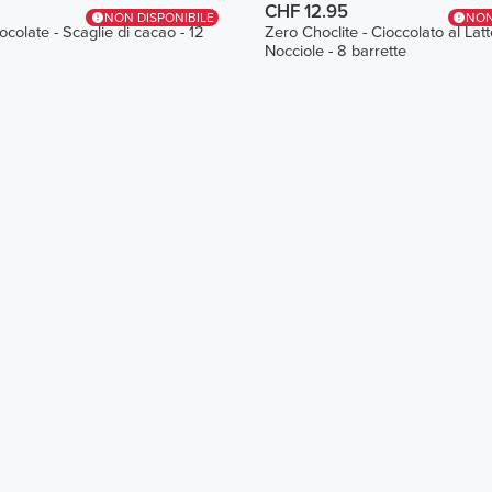
CHF 12.95
NON DISPONIBILE
NON
colate - Scaglie di cacao - 12
Zero Choclite - Cioccolato al Lat
Nocciole - 8 barrette