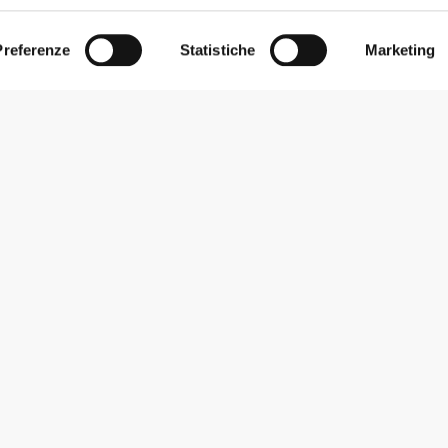
Preferenze
Statistiche
Marketing
Iscriviti alla Newsletter
Ricevi le novità e le promozioni nella tua e-mail.
Iscriviti