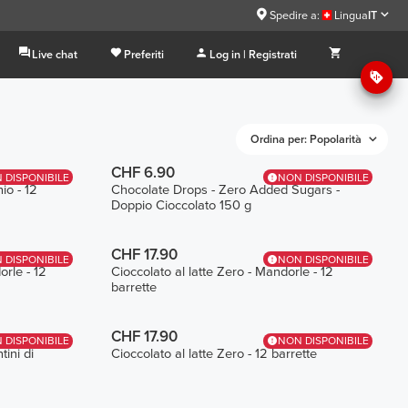
Spedire a:
Lingua
IT
Live chat
Preferiti
Log in | Registrati
Ordina per: Popolarità
CHF 6.90
 DISPONIBILE
NON DISPONIBILE
io - 12
Chocolate Drops - Zero Added Sugars -
Doppio Cioccolato 150 g
CHF 17.90
 DISPONIBILE
NON DISPONIBILE
rle - 12
Cioccolato al latte Zero - Mandorle - 12
barrette
CHF 17.90
 DISPONIBILE
NON DISPONIBILE
tini di
Cioccolato al latte Zero - 12 barrette