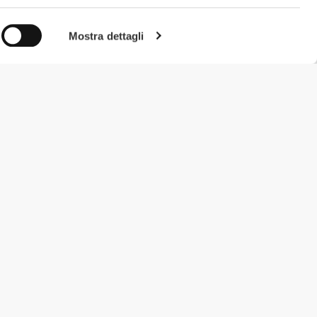
Mostra dettagli
#ExceedYourself
Metodi di Pagamento