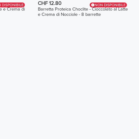
CHF 12.80
 DISPONIBILE
NON DISPONIBILE
te e Crema di
Barretta Proteica Choclite - Cioccolato al Latte
e Crema di Nocciole - 8 barrette