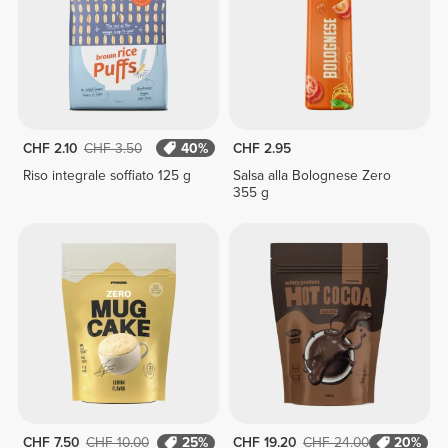
CHF 2.10
CHF 3.50
40%
CHF 2.95
Riso integrale soffiato 125 g
Salsa alla Bolognese Zero
355 g
CHF 7.50
CHF 10.00
25%
CHF 19.20
CHF 24.00
20%