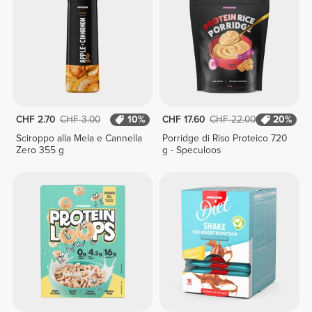
CHF 2.70
CHF 3.00
10%
CHF 17.60
CHF 22.00
20%
Sciroppo alla Mela e Cannella
Porridge di Riso Proteico 720
Zero 355 g
g - Speculoos