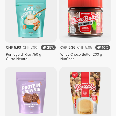
CHF 5.93
CHF 7.90
25%
CHF 5.36
CHF 5.95
10%
Porridge di Riso 750 g -
Whey Choco Butter 200 g
Gusto Neutro
NutChoc