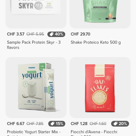
CHF 3.57
CHF 5.95
40%
CHF 29.70
Sample Pack Protein Skyr - 3
Shake Proteico Keto 500 g
flavors
CHF 6.67
CHF 7.85
15%
CHF 1.28
CHF 1.60
20%
Probiotic Yogurt Starter Mix -
Fiocchi d'Avena - Fiocchi