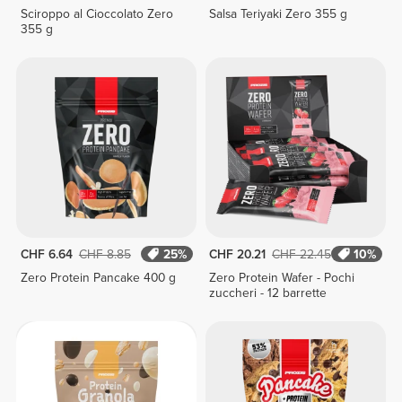
Sciroppo al Cioccolato Zero
Salsa Teriyaki Zero 355 g
355 g
CHF 6.64
CHF 8.85
25%
CHF 20.21
CHF 22.45
10%
Zero Protein Pancake 400 g
Zero Protein Wafer - Pochi
zuccheri - 12 barrette