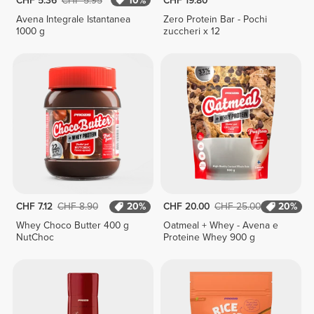
CHF 5.36
CHF 5.95
10%
CHF 19.80
Avena Integrale Istantanea
Zero Protein Bar - Pochi
1000 g
zuccheri x 12
CHF 7.12
CHF 8.90
20%
CHF 20.00
CHF 25.00
20%
Whey Choco Butter 400 g
Oatmeal + Whey - Avena e
NutChoc
Proteine Whey 900 g