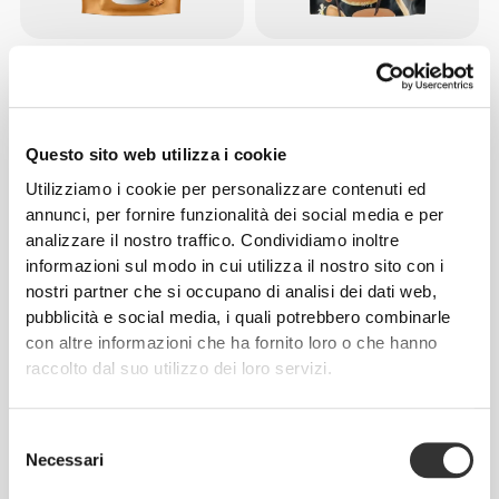
CHF 3.71
CHF 4.95
25%
CHF 14.16
CHF 17.70
20%
Protein Granola - Crema
Zero Protein Pancake 900 g
d'arachidi 275 g
Questo sito web utilizza i cookie
Utilizziamo i cookie per personalizzare contenuti ed
annunci, per fornire funzionalità dei social media e per
analizzare il nostro traffico. Condividiamo inoltre
informazioni sul modo in cui utilizza il nostro sito con i
nostri partner che si occupano di analisi dei dati web,
pubblicità e social media, i quali potrebbero combinarle
con altre informazioni che ha fornito loro o che hanno
raccolto dal suo utilizzo dei loro servizi.
CHF 9.68
CHF 12.90
25%
CHF 2.66
CHF 2.95
10%
Protein Mug Cake - Vaniglia e
Sciroppo al Cioccolato e
Scaglie di Cioccolato 400 g
Banana Zero 355 g
Selezione
Necessari
del
consenso