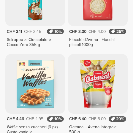
CHF 3.11
CHF 3.45
10%
CHF 3.00
CHF 4.00
25%
Sciroppo al Cioccolato e
Fiocchi d'Avena - Fiocchi
Cocco Zero 355 g
piccoli 1000g
CHF 4.46
CHF 4.95
10%
CHF 6.40
CHF 8.00
20%
Waffle senza zuccheri (6 pz) -
Oatmeal - Avena Integrale
Gusto vaniglia
500 g