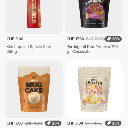
CHF 3.00
CHF 17.60
CHF 22.00
20%
Ketchup con Spezie Zero
Porridge di Riso Proteico 720
355 g
g - Cioccolato
CHF 7.50
CHF 10.00
25%
CHF 3.34
CHF 4.45
25%