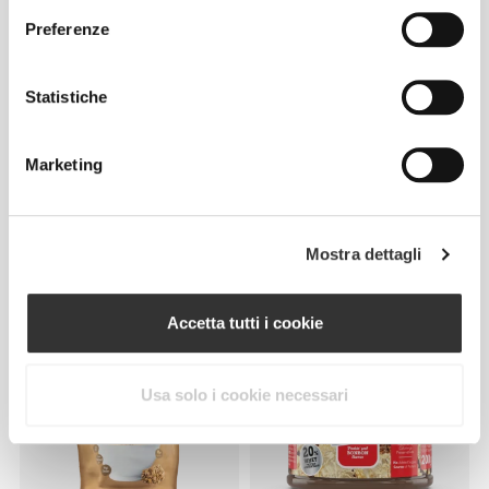
Preferenze
Statistiche
Marketing
CHF 9.48
CHF 11.85
20%
CHF 2.60
CHF 4.00
35%
Pancake + Protein – Pancake
Fiocchi d'Avena - Fiocchi
Mostra dettagli
di avena con proteine 400 g
grandi 1000g
Accetta tutti i cookie
Usa solo i cookie necessari