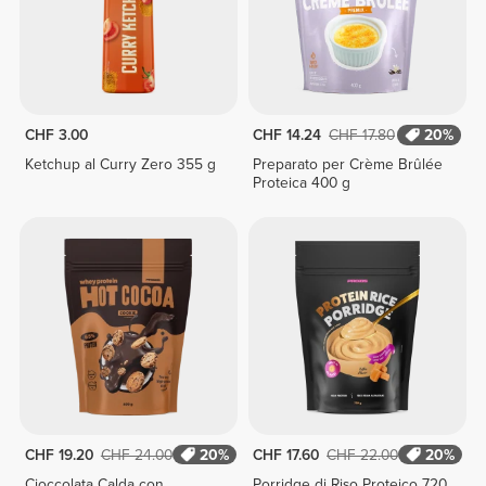
CHF 3.00
CHF 14.24
CHF 17.80
20%
Ketchup al Curry Zero 355 g
Preparato per Crème Brûlée
Proteica 400 g
CHF 19.20
CHF 24.00
20%
CHF 17.60
CHF 22.00
20%
Cioccolata Calda con
Porridge di Riso Proteico 720