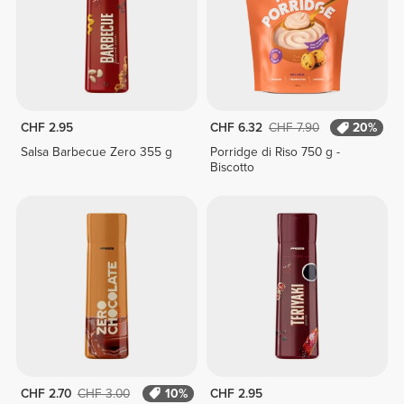
CHF 2.95
CHF 6.32
CHF 7.90
20%
Salsa Barbecue Zero 355 g
Porridge di Riso 750 g -
Biscotto
CHF 2.70
CHF 3.00
10%
CHF 2.95