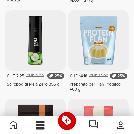
8 sticks
Piccoli 500 g
CHF 2.25
CHF 3.00
25%
CHF 14.18
CHF 18.90
25%
Sciroppo di Mela Zero 355 g
Preparato per Flan Proteico
400 g