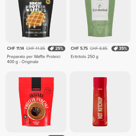
CHF 11.14
CHF 14.85
25%
CHF 5.75
CHF 8.85
35%
Preparato per Waffle Proteici
Eritritolo 250 g
400 g - Originale