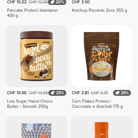
CHF 10.32
CHF 12.90
20%
CHF 3.00
Pancake Proteici Istantanei
Ketchup Piccante Zero 355 g
400 g
CHF 10.46
CHF 13.95
25%
CHF 2.81
CHF 3.75
25%
Low Sugar Hazel-Choco
Corn Flakes Proteici -
Butter - Smooth 250g
Cioccolato e Arachidi 175 g