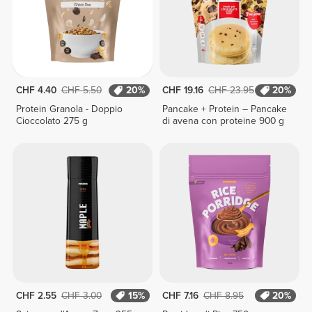
CHF 4.40
CHF 5.50
20%
CHF 19.16
CHF 23.95
20%
Protein Granola - Doppio
Pancake + Protein – Pancake
Cioccolato 275 g
di avena con proteine 900 g
CHF 2.55
CHF 3.00
15%
CHF 7.16
CHF 8.95
20%