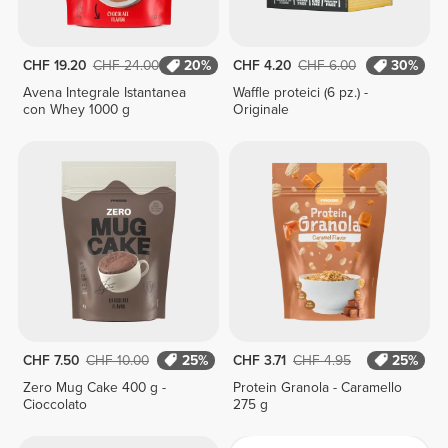
CHF 19.20
CHF 24.00
20%
CHF 4.20
CHF 6.00
30%
Avena Integrale Istantanea
Waffle proteici (6 pz.) -
con Whey 1000 g
Originale
CHF 7.50
CHF 10.00
25%
CHF 3.71
CHF 4.95
25%
Zero Mug Cake 400 g -
Protein Granola - Caramello
Cioccolato
275 g