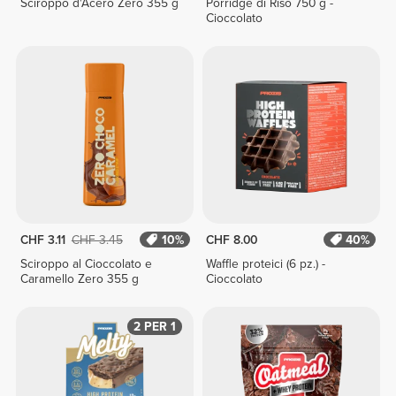
Sciroppo d'Acero Zero 355 g
Porridge di Riso 750 g -
Cioccolato
CHF 3.11
CHF 3.45
10%
CHF 8.00
40%
Sciroppo al Cioccolato e
Waffle proteici (6 pz.) -
Caramello Zero 355 g
Cioccolato
2 PER 1