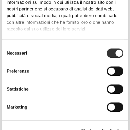
informazioni sul modo in cui utilizza il nostro sito con i
cucite, indossare le nostre creazioni diventa un
nostri partner che si occupano di analisi dei dati web,
piacere, perché non causano irritazioni alla pelle.
pubblicità e social media, i quali potrebbero combinarle
con altre informazioni che ha fornito loro o che hanno
raccolto dal suo utilizzo dei loro servizi.
CONSIGLI PER LE TAGLIE
Selezione
Necessari
del
Questo articolo
consenso
Aderente
Preferenze
Statistiche
Marketing