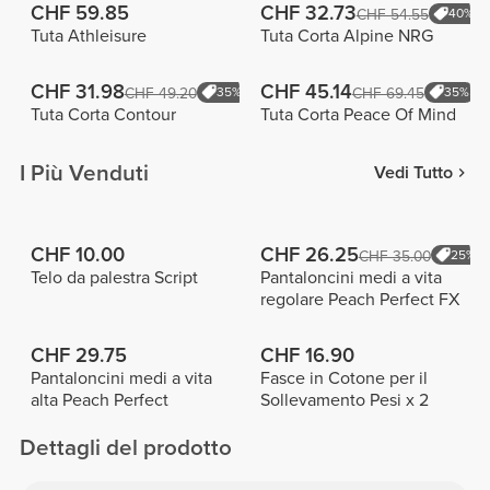
CHF 59.85
CHF 32.73
CHF 54.55
40%
Tuta Athleisure
Tuta Corta Alpine NRG
CHF 31.98
CHF 45.14
CHF 49.20
35%
CHF 69.45
35%
Tuta Corta Contour
Tuta Corta Peace Of Mind
I Più Venduti
Vedi Tutto
CHF 10.00
CHF 26.25
CHF 35.00
25%
Telo da palestra Script
Pantaloncini medi a vita
regolare Peach Perfect FX
CHF 29.75
CHF 16.90
Pantaloncini medi a vita
Fasce in Cotone per il
alta Peach Perfect
Sollevamento Pesi x 2
Dettagli del prodotto