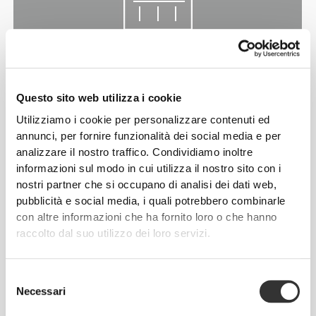
PIÙ DI
QUANTO SEMBRI
Questo sito web utilizza i cookie
Le nostre tute X-Skin non sono state create soltanto
Utilizziamo i cookie per personalizzare contenuti ed
per farti avere un bell'aspetto, ma anche per farti
annunci, per fornire funzionalità dei social media e per
sentire bene. Utilizziamo un tessuto ad asciugatura
analizzare il nostro traffico. Condividiamo inoltre
rapida con un'elasticità bidirezionale e zone di
informazioni sul modo in cui utilizza il nostro sito con i
traspirazione posizionate strategicamente per
nostri partner che si occupano di analisi dei dati web,
aiutarti a rimanere fresca.
pubblicità e social media, i quali potrebbero combinarle
con altre informazioni che ha fornito loro o che hanno
raccolto dal suo utilizzo dei loro servizi.
PROGETTATO CON LA
Selezione
TECNOLOGIA
REVOKNIT
Necessari
del
consenso