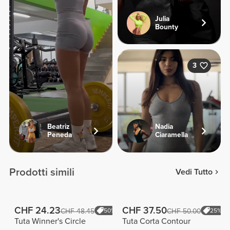
Julia
Bounty
3
Beatriz
Nadia
Peneda
Ciaramella
Prodotti simili
Vedi Tutto
CHF 24.23
CHF 37.50
CHF 48.45
50%
CHF 50.00
25%
Tuta Winner's Circle
Tuta Corta Contour