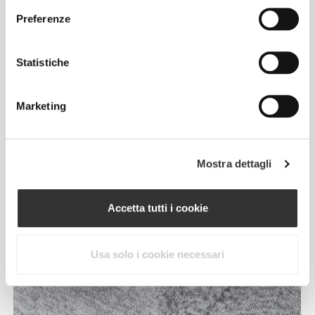
Preferenze
Statistiche
RevoKnit
è un'avanzata tecnologia di lavorazione a
Marketing
maglia sviluppata da Prozis che dà vita a capi di
abbigliamento ad alte prestazioni, come una
seconda pelle e con maggiore elasticità, supporto e
comodità.
Mostra dettagli
RevoKnit
ha migliori prestazioni, fa sentire meglio
Accetta tutti i cookie
ed è migliore per l'ambiente.
Usa solo i cookie necessari