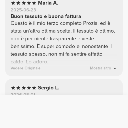
Maria A.
2025-06-23
Buon tessuto e buona fattura
Questo è il mio terzo completo Prozis, ed è
stata un'altra ottima scelta. Il tessuto è ottimo,
non è per niente trasparente e veste
benissimo. È super comodo e, nonostante il
tessuto spesso, non mi fa sentire affatto
caldo. Lo adoro.
Vedere Originale
Mostra altro
Sergio L.
2026-05-01
Comfort
Qualità
Bun
È una sensazione fantastica, è stato un regalo