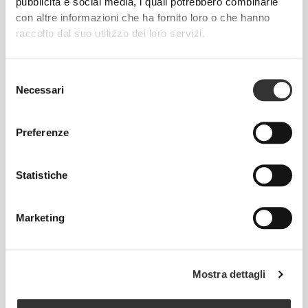
impressa sui vestiti: senza cuciture! Senza etichette
pubblicità e social media, i quali potrebbero combinarle
cucite, indossare le nostre creazioni diventa un
con altre informazioni che ha fornito loro o che hanno
raccolto dal suo utilizzo dei loro servizi.
piacere, perché non causano irritazioni alla pelle.
CONSIGLI PER LE TAGLIE
Selezione
Necessari
del
consenso
Preferenze
Questo articolo
Aderente
Statistiche
Marketing
Mostra dettagli