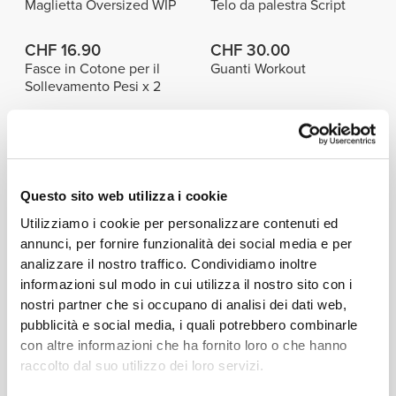
Maglietta Oversized WIP
Telo da palestra Script
CHF 16.90
CHF 30.00
Fasce in Cotone per il
Guanti Workout
Sollevamento Pesi x 2
Dettagli del prodotto
Questo sito web utilizza i cookie
Utilizziamo i cookie per personalizzare contenuti ed
annunci, per fornire funzionalità dei social media e per
analizzare il nostro traffico. Condividiamo inoltre
COTONE
PREGIATO
informazioni sul modo in cui utilizza il nostro sito con i
nostri partner che si occupano di analisi dei dati web,
Pregiato cotone estremamente soffice e leggero,
pubblicità e social media, i quali potrebbero combinarle
che offre una sensazione incredibile e ti aiuta a
con altre informazioni che ha fornito loro o che hanno
restare al fresco.
raccolto dal suo utilizzo dei loro servizi.