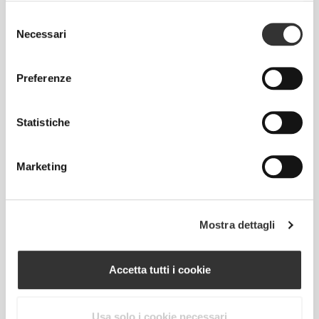
Selezione
Necessari
del
consenso
Preferenze
COMODITÀ
ATTIVA
Vestibilità comoda, per una maggiore libertà di
Statistiche
movimento.
Marketing
Mostra dettagli
TECNOLOGIA DELLE FIBRE
Accetta tutti i cookie
Pregiato cotone incredibilmente soffice e
Usa solo i cookie necessari