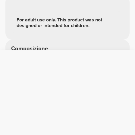
For adult use only. This product was not
designed or intended for children.
Composizione
100% Cotone
Prodotto in Portogallo
Recensioni globali
4.88/5
76 recensioni