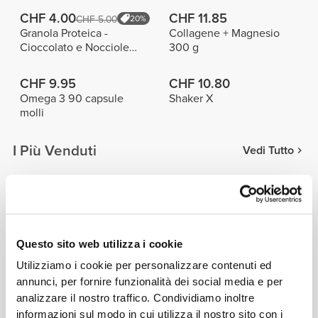
CHF 4.00
CHF 11.85
CHF 5.00
20%
Granola Proteica -
Collagene + Magnesio
Cioccolato e Nocciole
300 g
275 g
CHF 9.95
CHF 10.80
Omega 3 90 capsule
Shaker X
molli
I Più Venduti
Vedi Tutto
CHF 10.80
CHF 9.95
Shaker X
Shaker Bottle Fusion
Questo sito web utilizza i cookie
CHF 15.00
CHF 15.00
Utilizziamo i cookie per personalizzare contenuti ed
Shaker Stratos
Crystal Bottle Hydra 1.0L
annunci, per fornire funzionalità dei social media e per
analizzare il nostro traffico. Condividiamo inoltre
Info e assistenza
informazioni sul modo in cui utilizza il nostro sito con i