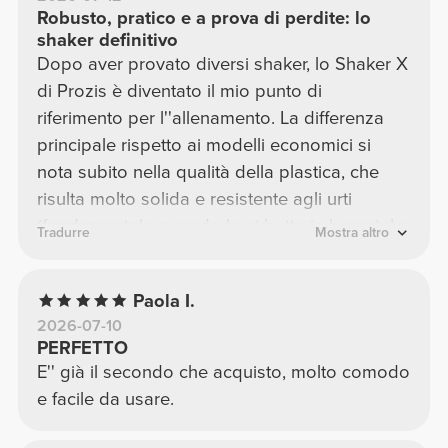
Robusto, pratico e a prova di perdite: lo
shaker definitivo
Dopo aver provato diversi shaker, lo Shaker X
di Prozis è diventato il mio punto di
riferimento per l''allenamento. La differenza
principale rispetto ai modelli economici si
nota subito nella qualità della plastica, che
risulta molto solida e resistente agli urti
(fondamentale quando lo si butta in borsa). La
Tradurre
Mostra altro
chiusura è ermetica al 100%: non ho mai avuto
problemi di perdite, nemmeno quando lo
Paola I.
agito con forza. Il tappo a scatto è robusto e
2026-07-10
rimane ben saldo, evitando spiacevoli
PERFETTO
sorprese in palestra. Inoltre, è molto facile da
E'' già il secondo che acquisto, molto comodo
lavare e non trattiene i cattivi odori, un
e facile da usare.
dettaglio non da poco. Le dimensioni sono
perfette e il design è ergonomico, rendendo