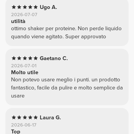
la presa molto salda. Se cercate uno shaker
Ugo A.
affidabile che duri nel tempo e che faccia il
2026-07-07
utilità
suo lavoro senza complicazioni, questo è
ottimo shaker per proteine. Non perde liquido
sicuramente quello giusto.
quando viene agitato. Super approvato
Gaetano C.
2026-07-01
Molto utile
Non potevo usare meglio i punti. un prodotto
fantastico, facile da pulire e molto semplice da
usare
Laura G.
2026-06-17
Top