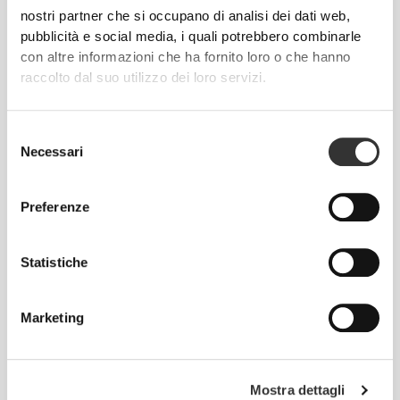
nostri partner che si occupano di analisi dei dati web,
pubblicità e social media, i quali potrebbero combinarle
Lo Shaker X è progettato per rivoluzionare il modo di
con altre informazioni che ha fornito loro o che hanno
mescolare. Il design a fondo concavo ti aiuta ad
raccolto dal suo utilizzo dei loro servizi.
ottenere facilmente miscele perfette. Provalo!
Selezione
Adatto al lavaggio in lavastoviglie (max.
Necessari
del
60ºC/140ºF)
consenso
Preferenze
Capienza: 750 mL
Statistiche
Made in EU
Marketing
Guida alle taglie
Mostra dettagli