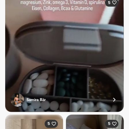
5
Samira Bär
5
5