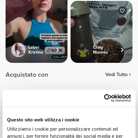
Lober
Craig
Kristina
Moreau
Acquistato con
Vedi Tutto
CHF 34.80
CHF 8.00
Creatina Creapure® 300 g
Cookin'Spray - Olio extra
vergine d'oliva 200 ml
Questo sito web utilizza i cookie
CHF 49.90
CHF 11.85
Utilizziamo i cookie per personalizzare contenuti ed
100% Real Whey Protein
Collagene + Magnesio
annunci, per fornire funzionalità dei social media e per