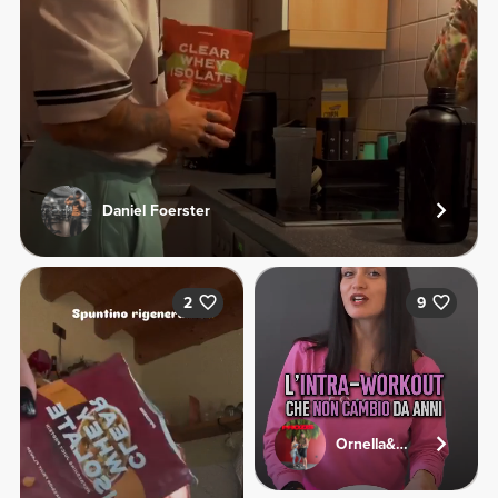
Daniel Foerster
2
9
Ornella&Andrea