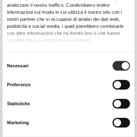
907g
300 g
analizzare il nostro traffico. Condividiamo inoltre
informazioni sul modo in cui utilizza il nostro sito con i
Info e assistenza
nostri partner che si occupano di analisi dei dati web,
pubblicità e social media, i quali potrebbero combinarle
con altre informazioni che ha fornito loro o che hanno
Lo Shaker X - Black / Desert è progettato per
raccolto dal suo utilizzo dei loro servizi.
rivoluzionare il modo di mescolare. Il design a fondo
concavo ti aiuta ad ottenere facilmente miscele
perfette. Provalo!
Selezione
Necessari
del
consenso
Adatto al lavaggio in lavastoviglie (max.
Preferenze
60ºC/140ºF)
Capienza: 750 mL
Statistiche
Marketing
Made in EU