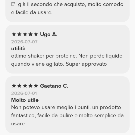
sorprese in palestra. Inoltre, è molto facile da
E'' già il secondo che acquisto, molto comodo
lavare e non trattiene i cattivi odori, un
e facile da usare.
dettaglio non da poco. Le dimensioni sono
perfette e il design è ergonomico, rendendo
la presa molto salda. Se cercate uno shaker
Ugo A.
affidabile che duri nel tempo e che faccia il
2026-07-07
utilità
suo lavoro senza complicazioni, questo è
ottimo shaker per proteine. Non perde liquido
sicuramente quello giusto.
quando viene agitato. Super approvato
Gaetano C.
2026-07-01
Molto utile
Non potevo usare meglio i punti. un prodotto
fantastico, facile da pulire e molto semplice da
usare