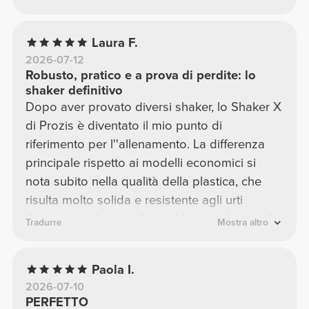
Laura F.
2026-07-12
Robusto, pratico e a prova di perdite: lo
shaker definitivo
Dopo aver provato diversi shaker, lo Shaker X
di Prozis è diventato il mio punto di
riferimento per l''allenamento. La differenza
principale rispetto ai modelli economici si
nota subito nella qualità della plastica, che
risulta molto solida e resistente agli urti
(fondamentale quando lo si butta in borsa). La
Tradurre
Mostra altro
chiusura è ermetica al 100%: non ho mai avuto
problemi di perdite, nemmeno quando lo
Paola I.
agito con forza. Il tappo a scatto è robusto e
2026-07-10
rimane ben saldo, evitando spiacevoli
PERFETTO