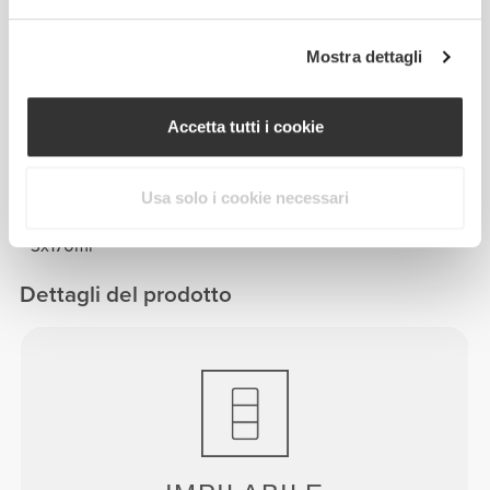
Acquistato con
Vedi Tutto
Mostra dettagli
CHF 9.95
CHF 7.00
Scatola impilabile -
Calzini GymPro Ankle
Accetta tutti i cookie
3x170ml
Usa solo i cookie necessari
CHF 9.95
CHF 8.00
Scatola impilabile -
Calzini GymPro Crew
3x170ml
Dettagli del prodotto