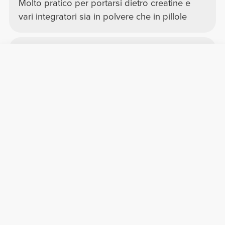
Molto pratico per portarsi dietro creatine e
vari integratori sia in polvere che in pillole
Antonino A.
2025-01-29
Comfort
Qualità
Utilissimo
Usato per 3 giorni di viaggio ho messo dentro
le tre polveri in base ai grammi che dovevo
portarmi così ho evitato di portarmi tutti i
barattoli comodissimo
Francesca R.
2025-03-27
Comfort