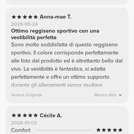
Anna-mae T.
2026-05-24
Ottimo reggiseno sportivo con una
vestibilità perfetta
Sono molto soddisfatta di questo reggiseno
sportivo. Il colore corrisponde perfettamente
alle foto del prodotto ed è altrettanto bello dal
vivo. La vestibilità è fantastica, si adatta
perfettamente e offre un ottimo supporto
durante gli allenamenti senza risultare
restrittivo. Il tessuto è piacevolmente morbido
Vedere Originale
Mostra altro
sulla pelle ed è molto confortevole anche
durante gli allenamenti più lunghi. Nel
Cécile A.
complesso, un reggiseno sportivo di alta
2026-01-03
qualità e confortevole: lo consiglio vivamente!
Comfort
⭐⭐⭐⭐⭐