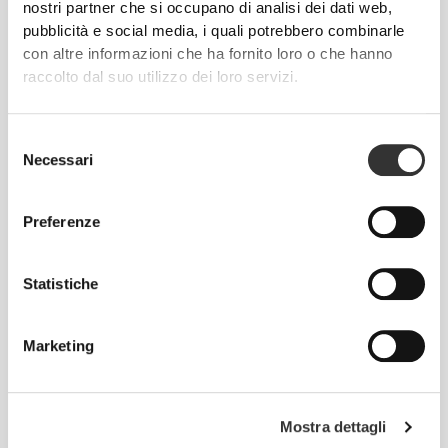
giorno, questo è il motto.
nostri partner che si occupano di analisi dei dati web,
pubblicità e social media, i quali potrebbero combinarle
con altre informazioni che ha fornito loro o che hanno
raccolto dal suo utilizzo dei loro servizi.
Selezione
Necessari
del
consenso
Preferenze
Statistiche
Marketing
Totale libertà di movimento. La tua vestibilità
comoda e rilassata per un look casual.
Mostra dettagli
TAGLIA CONSIGLIATA IN BASE ALLE TUE