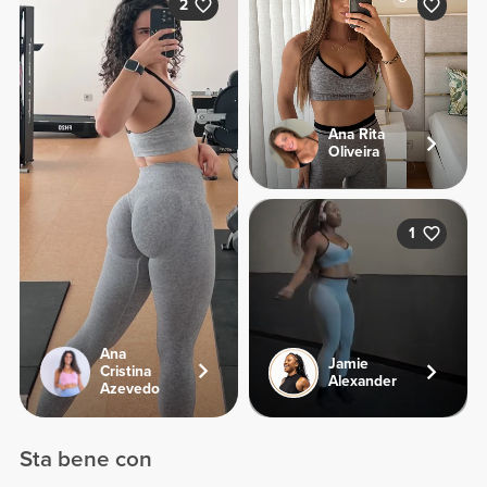
2
Ana Rita
Oliveira
1
Ana
Jamie
Cristina
Alexander
Azevedo
Sta bene con