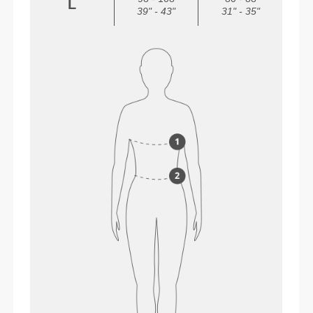
L
39" - 43"
31" - 35"