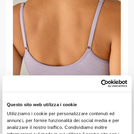
COMFORT IN
Questo sito web utilizza i cookie
MOVIMENTO
Utilizziamo i cookie per personalizzare contenuti ed
annunci, per fornire funzionalità dei social media e per
Leggero e morbido come la seta, il
analizzare il nostro traffico. Condividiamo inoltre
Reggiseno Daily Triangle si adatta a ogni tuo