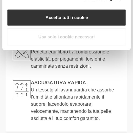
REGOLABILE
Spalline super morbide e completamente
Accetta tutti i cookie
regolabili, per una vestibilità più comoda e
migliorata.
Usa solo i cookie necessari
PER MUOVERSI CON TE
Perfetto equilibrio tra compressione e
elasticità, per piegamenti, torsioni e
camminate senza restrizioni.
ASCIUGATURA RAPIDA
Un tessuto all'avanguardia che assorbe
l'umidità e allontana rapidamente il
sudore, facendolo evaporare
velocemente, mantenendo la tua pelle
asciutta e il tuo comfort garantito.