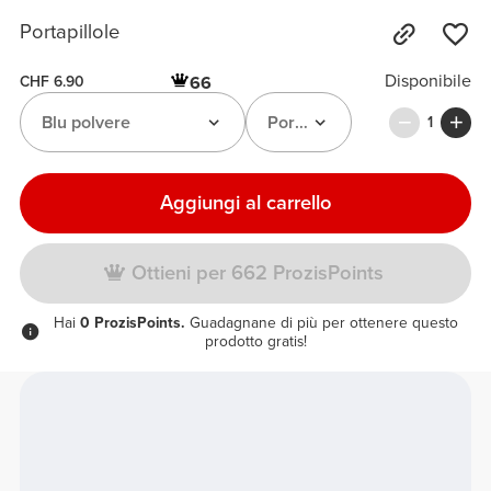
Portapillole
Disponibile
66
CHF 6.90
Blu polvere
Portapillole
1
Aggiungi al carrello
Ottieni per 662 ProzisPoints
Hai
0 ProzisPoints.
Guadagnane di più per ottenere questo
prodotto gratis!