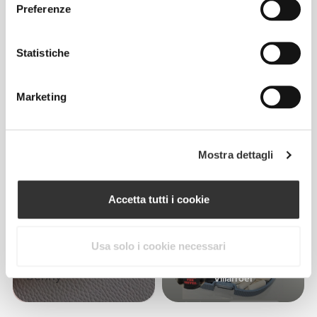
Preferenze
2
30
Statistiche
Marketing
Federica
Pacela
Mostra dettagli
11
Accetta tutti i cookie
Usa solo i cookie necessari
Jr
benny
Villarroel