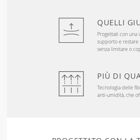
QUELLI
GI
Progettati con una v
supporto e restare a
senza limitare o co
PIÙ DI
QUA
Tecnologia delle f
anti-umidità, che of