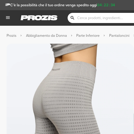
C'è la possibilità che il tuo ordine venga spedito oggi
04
:
22
:
33
Prozis
Abbigliamento da Donna
Parte Inferiore
Pantaloncini