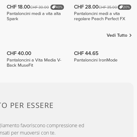
CHF 18.00
CHF 28.00
CHF 30.00
CHF 35.00
40%
20%
Pantaloncini medi a vita alta
Pantaloncini medi a vita
Spark
regolare Peach Perfect FX
Vedi Tutto
CHF 40.00
CHF 44.65
Pantaloncini a Vita Media V-
Pantaloncini IronMode
Back MuseFit
TO PER
ESSERE
bigliamento favoriscono compressione ed
ensati per muoversi con te.