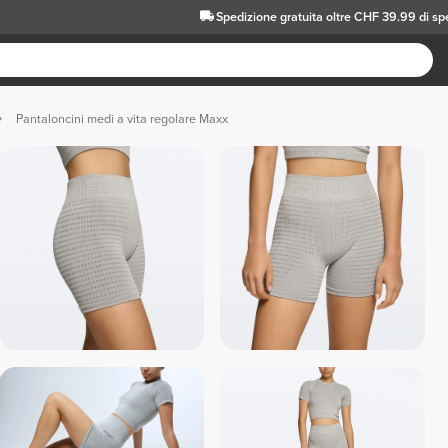
Spedizione gratuita oltre CHF 39.99 di sp
Pantaloncini medi a vita regolare Maxx