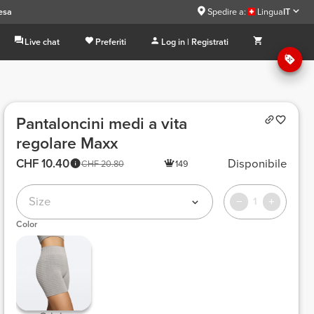
esa
Spedire a:
Lingua
IT
Live chat
Preferiti
Log in | Registrati
Pantaloncini medi a vita
regolare Maxx
CHF 10.40
Disponibile
CHF 20.80
149
Size
1
Color