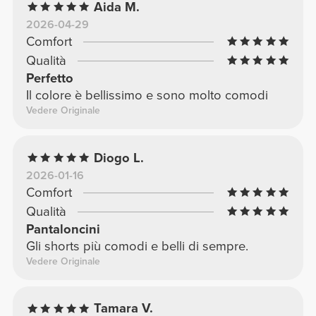
Aida M.
mi ha pagato per scrivere questa recensione;
2026-04-29
sono semplicemente incredibilmente
Comfort
soddisfatto del mio acquisto.*
Qualità
Perfetto
Il colore è bellissimo e sono molto comodi
Vedere Originale
Diogo L.
2026-01-16
Comfort
Qualità
Pantaloncini
Gli shorts più comodi e belli di sempre.
Vedere Originale
Tamara V.