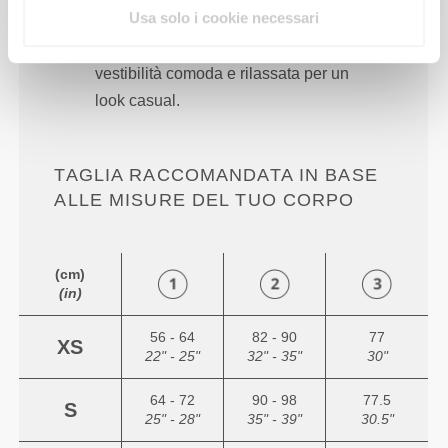
Usa solo i cookie necessari
Totale libertà di movimento. Una
vestibilità comoda e rilassata per un
look casual.
TAGLIA RACCOMANDATA IN BASE
ALLE MISURE DEL TUO CORPO
(cm)
(in)
56 - 64
82 - 90
77
XS
22" - 25"
32" - 35"
30"
64 - 72
90 - 98
77.5
S
25" - 28"
35" - 39"
30.5"