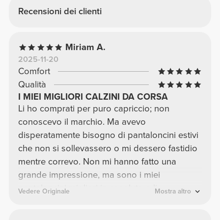
Recensioni dei clienti
Miriam A.
2025-11-20
Comfort
Qualità
I MIEI MIGLIORI CALZINI DA CORSA
Li ho comprati per puro capriccio; non
conoscevo il marchio. Ma avevo
disperatamente bisogno di pantaloncini estivi
che non si sollevassero o mi dessero fastidio
mentre correvo. Non mi hanno fatto una
grande impressione, ma sono i miei
pantaloncini migliori in assoluto e li
Vedere Originale
Mostra altro
ricomprerò sicuramente. Inoltre, i colori e la
qualità sono fantastici: un 10 su 10! *Nessuno