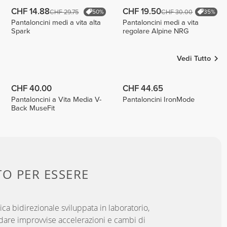
CHF 14.88
CHF 19.50
CHF 29.75
CHF 30.00
50%
35%
Pantaloncini medi a vita alta
Pantaloncini medi a vita
Spark
regolare Alpine NRG
Vedi Tutto
CHF 40.00
CHF 44.65
Pantaloncini a Vita Media V-
Pantaloncini IronMode
Back MuseFit
TO PER
ESSERE
ica bidirezionale sviluppata in laboratorio,
dare improvvise accelerazioni e cambi di