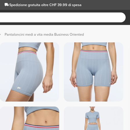
Spedizione gratuita oltre CHF 39.99 di spesa
Pantaloncini medi a vita media Business Oriented