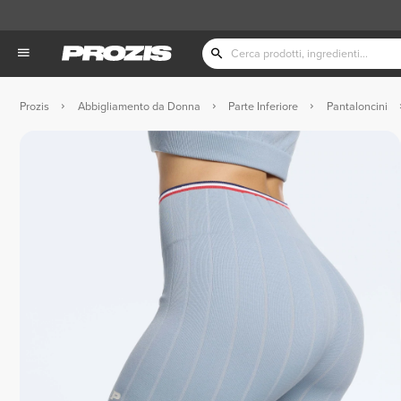
Prozis
Abbigliamento da Donna
Parte Inferiore
Pantaloncini