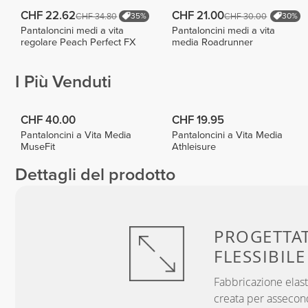
CHF 22.62
CHF 21.00
CHF 34.80
CHF 30.00
35%
30%
Pantaloncini medi a vita
Pantaloncini medi a vita
regolare Peach Perfect FX
media Roadrunner
I Più Venduti
CHF 40.00
CHF 19.95
Pantaloncini a Vita Media
Pantaloncini a Vita Media
MuseFit
Athleisure
Dettagli del prodotto
PROGETTA
FLESSIBILE
Fabbricazione elast
creata per assecon