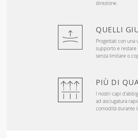
direzione.
QUELLI
GI
Progettati con una v
supporto e restare a
senza limitare o co
PIÙ DI
QUA
I nostri capi d'abb
ad asciugatura rapi
comodità durante il