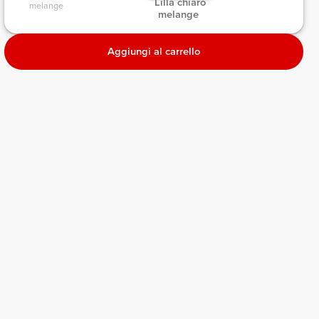
 Lilla chiaro 
melange 
melange 
Aggiungi al carrello