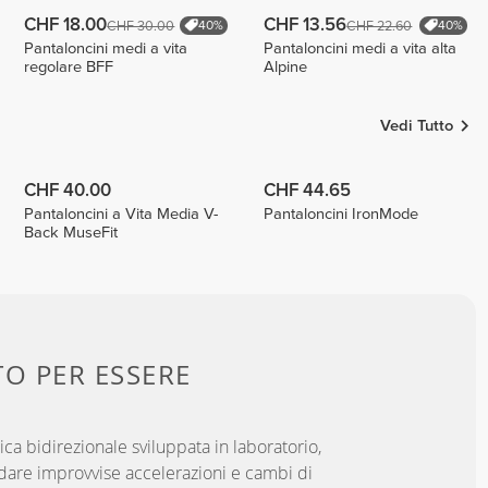
CHF 18.00
CHF 13.56
CHF 30.00
CHF 22.60
40%
40%
Pantaloncini medi a vita
Pantaloncini medi a vita alta
regolare BFF
Alpine
Vedi Tutto
CHF 40.00
CHF 44.65
Pantaloncini a Vita Media V-
Pantaloncini IronMode
Back MuseFit
TO PER
ESSERE
ica bidirezionale sviluppata in laboratorio,
dare improvvise accelerazioni e cambi di