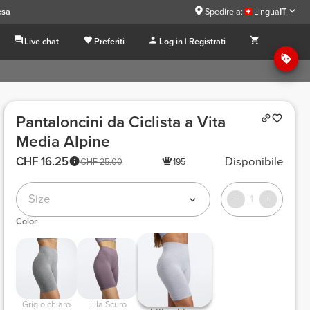
esa
Spedire a:
Lingua
IT
Live chat
Preferiti
Log in | Registrati
Pantaloncini da Ciclista a Vita
Media Alpine
CHF 16.25
Disponibile
CHF 25.00
195
Size
1
Color
 Grigio chiaro 
 Lilla Scuro 