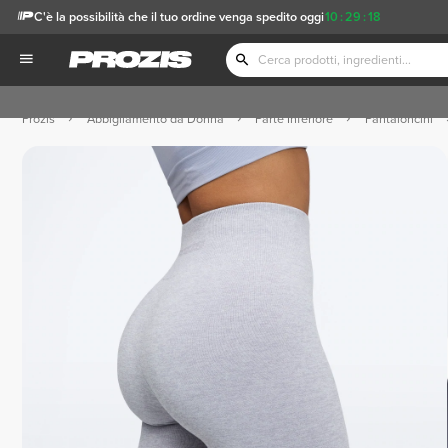
C'è la possibilità che il tuo ordine venga spedito oggi
10
:
29
:
17
Prozis
Abbigliamento da Donna
Parte Inferiore
Pantaloncini