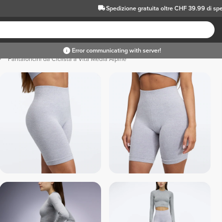
Spedizione gratuita oltre CHF 39.99 di sp
Pantaloncini da Ciclista a Vita Media Alpine