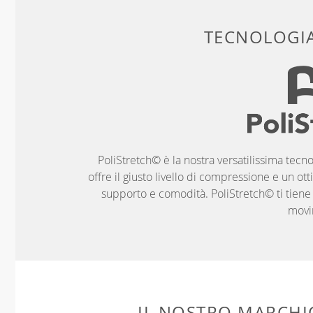
TECNOLOGIA
PoliStretch© è la nostra versatilissima tecno
offre il giusto livello di compressione e un ott
supporto e comodità. PoliStretch© ti tiene al
movi
IL NOSTRO MARCHIO