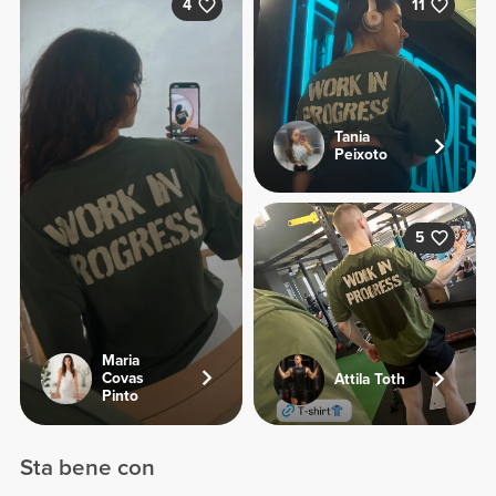
4
11
Tania
Peixoto
5
Maria
Covas
Attila Toth
Pinto
Sta bene con