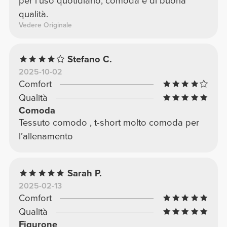
per l'uso quotidiano, comoda e di buona
qualità.
Vedere Originale
Stefano C.
2025-10-02
Comfort
Qualità
Comoda
Tessuto comodo , t-short molto comoda per
l’allenamento
Sarah P.
2025-02-13
Comfort
Qualità
Figurone