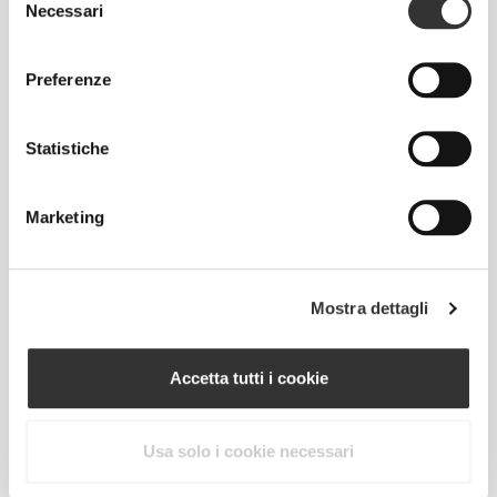
Totale libertà di movimento. La tua vestibilità
Necessari
del
comoda e rilassata per un look casual.
consenso
Preferenze
TAGLIA CONSIGLIATA IN BASE ALLE TUE
MISURE CORPOREE
Statistiche
PETTO
VITA
FIANCHI
TAGLIA
Marketing
(cm)/(in)
(cm)/(in)
(cm)/(in)
88 - 94
74 - 81
89 - 96
S
35" - 37"
29" - 32"
35" - 38"
Mostra dettagli
96 - 102
83 - 90
98 - 105
M
38" - 40"
33" - 35"
39" - 41"
Accetta tutti i cookie
104 - 110
92 - 99
107 - 114
L
41" - 43"
36" - 39"
42" - 45"
Usa solo i cookie necessari
112 - 122
101 - 111
116 - 126
XL
44" - 48"
40" - 44"
46" - 49"