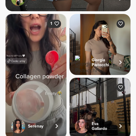
1
Giorgia
Pistocchi
Eva
Serenay
Gallardo