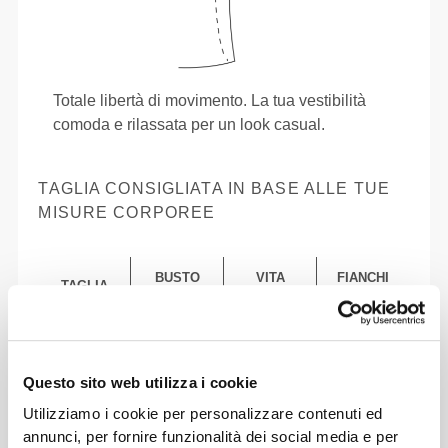
Totale libertà di movimento. La tua vestibilità
comoda e rilassata per un look casual.
TAGLIA CONSIGLIATA IN BASE ALLE TUE
MISURE CORPOREE
BUSTO
VITA
FIANCHI
TAGLIA
(cm)/(in)
(cm)/(in)
(cm)/(in)
82 - 90
74 - 82
56 - 64
XS
32"
- 35"
5/16
29"
- 32"
22"
- 25"
1/8
5/16
1/8
1/4
7/16
Questo sito web utilizza i cookie
Utilizziamo i cookie per personalizzare contenuti ed
82 - 90
64 - 72
90 - 98
S
32"
- 35"
5/16
annunci, per fornire funzionalità dei social media e per
25"
- 28"
35"
- 38"
1/4
3/8
7/16
5/8