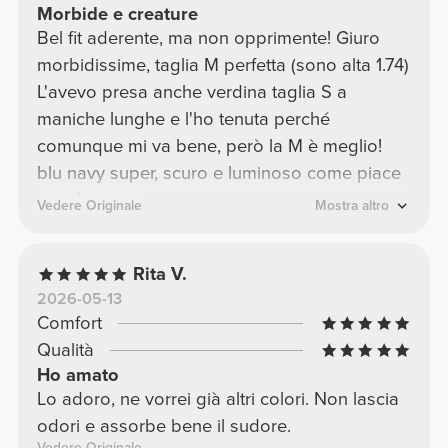
Morbide e creature
Bel fit aderente, ma non opprimente! Giuro
morbidissime, taglia M perfetta (sono alta 1.74)
L'avevo presa anche verdina taglia S a
maniche lunghe e l'ho tenuta perché
comunque mi va bene, però la M è meglio!
blu navy super, scuro e luminoso come piace
a me!
Vedere Originale
Mostra altro
Rita V.
2026-05-13
Comfort
Qualità
Ho amato
Lo adoro, ne vorrei già altri colori. Non lascia
odori e assorbe bene il sudore.
Vedere Originale