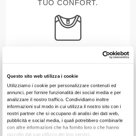
TUO CONFORT.
Senza etichetta cucita
Il nostro abbigliamento è sinonimo di comodità.
Abbiamo abbracciato una filosofia che rimane
Questo sito web utilizza i cookie
impressa sui vestiti: senza cuciture! Senza etichette
cucite, indossare le nostre creazioni diventa un
Utilizziamo i cookie per personalizzare contenuti ed
piacere, perché non causano irritazioni alla pelle.
annunci, per fornire funzionalità dei social media e per
analizzare il nostro traffico. Condividiamo inoltre
informazioni sul modo in cui utilizza il nostro sito con i
CONSIGLI PER LE TAGLIE
nostri partner che si occupano di analisi dei dati web,
pubblicità e social media, i quali potrebbero combinarle
con altre informazioni che ha fornito loro o che hanno
raccolto dal suo utilizzo dei loro servizi.