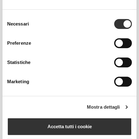
Questo articolo
Aderente
Selezione
Necessari
del
consenso
Preferenze
Statistiche
Marketing
Senti il tuo corpo ad ogni mossa che fai.
La vestibilità aderente mette in mostra la
Mostra dettagli
silhouette del tuo corpo.
Accetta tutti i cookie
Regolare