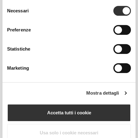
Selezione
Necessari
del
BUSTO
VITA
FIANCHI
TAGLIA
consenso
(cm)/(in)
(cm)/(in)
(cm)/(in)
Preferenze
82 - 90
74 - 82
56 - 64
XS
32"
- 35"
5/16
29"
- 32"
22"
- 25"
1/8
5/16
1/8
1/4
7/16
Statistiche
82 - 90
64 - 72
90 - 98
S
32"
- 35"
5/16
25"
- 28"
35"
- 38"
Marketing
1/4
3/8
7/16
5/8
7/16
90 - 98
72 - 80
98 - 106
M
35"
- 38"
28"
- 31"
38"
- 41"
7/16
5/8
3/8
1/2
5/8
3/4
Mostra dettagli
98 - 108
80 - 88
106 - 116
L
38"
- 41"
31"
- 34"
41"
- 45"
5/8
3/4
1/2
5/8
3/4
3/4
Accetta tutti i cookie
108 - 118
88 - 96
116 - 126
XL
41"
- 45"
34"
- 37"
45"
- 49"
3/4
3/4
5/8
3/4
3/4
5/8
Usa solo i cookie necessari