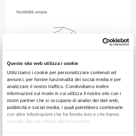
Vestibilità ampia
Questo sito web utilizza i cookie
Utilizziamo i cookie per personalizzare contenuti ed
annunci, per fornire funzionalità dei social media e per
analizzare il nostro traffico. Condividiamo inoltre
informazioni sul modo in cui utilizza il nostro sito con i
Totale libertà di movimento. La tua vestibilità
nostri partner che si occupano di analisi dei dati web,
comoda e rilassata per un look casual.
pubblicità e social media, i quali potrebbero combinarle
con altre informazioni che ha fornito loro o che hanno
raccolto dal suo utilizzo dei loro servizi.
TAGLIA CONSIGLIATA IN BASE ALLE TUE
MISURE CORPOREE